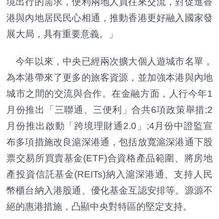
境出行的需求，便利兩地人員往來交流，對促進香
港與內地居民民心相通，推動香港更好融入國家發
展大局，具有重要意義。」
今年以來，中央已經兩次擴大個人遊城市名單，
為本港帶來了更多的旅客資源，並加強本港與內地
城市之間的交流與合作。在金融方面，人行今年1
月份推出「三聯通、三便利」合共6項政策舉措;2
月份推出啟動「跨境理財通2.0」;4月份中證監宣
布多項措施改良滬深港通，包括放寬滬深港通下股
票交易所買賣基金(ETF)合資格產品範圍、將房地
產投資信託基金(REITs)納入滬深港通、支持人民
幣櫃台納入港股通、優化基金互認安排等。源源不
絕的惠港措施，凸顯中央對特區的堅定支持。