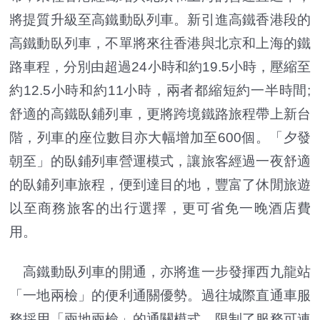
將提質升級至高鐵動臥列車。新引進高鐵香港段的
高鐵動臥列車，不單將來往香港與北京和上海的鐵
路車程，分別由超過24小時和約19.5小時，壓縮至
約12.5小時和約11小時，兩者都縮短約一半時間;
舒適的高鐵臥鋪列車，更將跨境鐵路旅程帶上新台
階，列車的座位數目亦大幅增加至600個。「夕發
朝至」的臥鋪列車營運模式，讓旅客經過一夜舒適
的臥鋪列車旅程，便到達目的地，豐富了休閒旅遊
以至商務旅客的出行選擇，更可省免一晚酒店費
用。
高鐵動臥列車的開通，亦將進一步發揮西九龍站
「一地兩檢」的便利通關優勢。過往城際直通車服
務採用「兩地兩檢」的通關模式，限制了服務可連