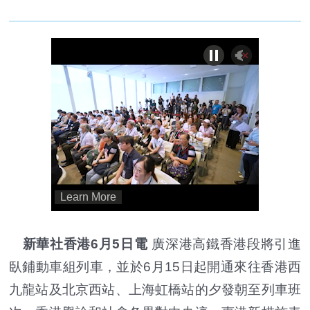
新華社香港6月5日電
廣深港高鐵香港段將引進
臥鋪動車組列車，並於6月15日起開通來往香港西
九龍站及北京西站、上海虹橋站的夕發朝至列車班