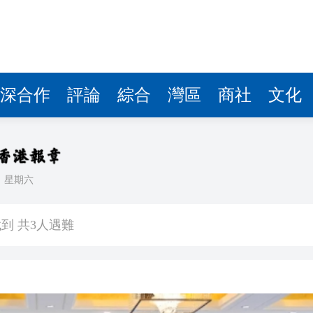
深合作
評論
綜合
灣區
商社
文化
日
星期六
普斥裁決「不公」
到 共3人遇難
kBuddy AI分享會舉行
」——慶祝中國共產黨成立105周年名家作品展
引資逾500億