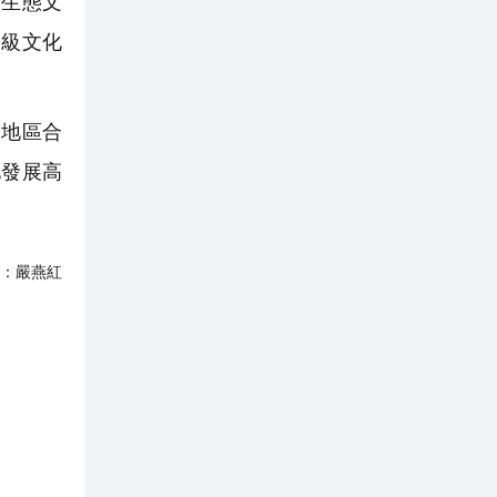
造生態文
界級文化
地區合
化發展高
：
嚴燕紅