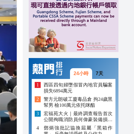
14:04
13:46
13:35
24小時
7天
西區四旬婦墮假冒內地官員騙案
損失6894萬元
警方元朗破工廈毒品倉 拘24歲黑
幫男 檢100萬元依托咪酯
宏福苑大火｜最終調查報告首次
公開殉職消防員何偉豪裝備損毀
照片
鄧炳強批記協換屆屬「黑箱作
業」 斥毫無認受性及公信力