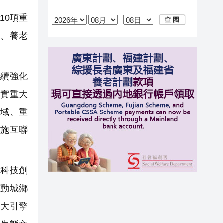
10項重
面、養老
續強化
落實重大
領域、重
設施互聯
科技創
推動城鄉
強大引擎