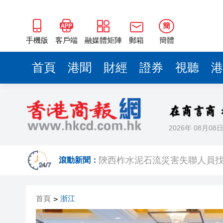
簡
手機版
客戶端
融媒體矩陣
郵箱
簡體
首頁
港聞
財經
證券
視聽
港
2026年 08月08
白宮宴會廳改造再遇阻 特朗
陝西柞水泥石流災害失聯人員找
滾動新聞：
港區婦聯代表聯誼會 x 騰訊雲Wor
首頁
浙江
>
趙之境攜新作出席「今朝更好看
投資推廣署超額完成績效 上半年