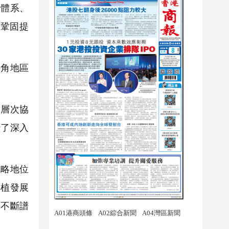
業體系、
鞏固提
三角地區
層次協
行了深入
略地位
厚植發展
，不斷譜