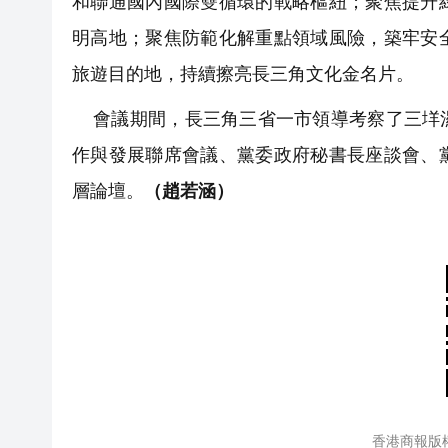
和聯通國內國際雙循環的戰略樞紐；聚焦提升
明高地；聚焦防範化解重點領域風險，築牢安
旅遊目的地，持續擦亮長三角文化金名片。
會議期間，長三角三省一市領導考察了三垟濕
作與發展聯席會議、黨委政府秘書長座談會、
層論壇。
（趙若涵）
香港商報版