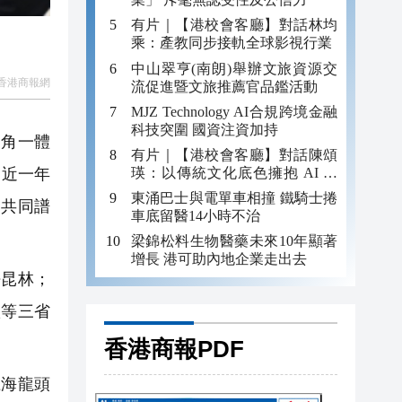
有片｜【港校會客廳】對話林均
乘：產教同步接軌全球影視行業
中山翠亨(南朗)舉辦文旅資源交
香港商報網
流促進暨文旅推薦官品鑑活動
MJZ Technology AI合規跨境金融
科技突圍 國資注資加持
三角一體
有片｜【港校會客廳】對話陳頌
瑛：以傳統文化底色擁抱 AI 藝
是近一年
術新發展
東涌巴士與電單車相撞 鐵騎士捲
，共同譜
車底留醫14小時不治
梁錦松料生物醫藥未來10年顯著
增長 港可助內地企業走出去
昆林；
憲等三省
香港商報PDF
海龍頭