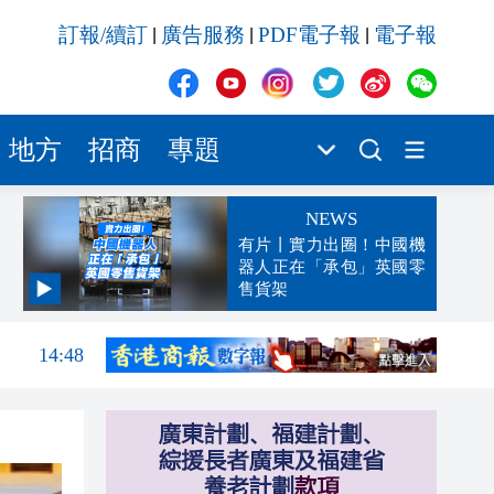
訂報/續訂
廣告服務
PDF電子報
電子報
|
|
|
地方
招商
專題
NEWS
有片丨實力出圈！中國機
器人正在「承包」英國零
售貨架
14:55
14:48
14:26
14:22
14:17