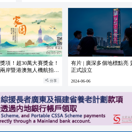
業獎項！超30萬大賽獎金！
有片 | 廣深多個地標點亮
海峽兩岸暨港澳無人機航拍創
正式設立
式啟動
分享
2024-06-06