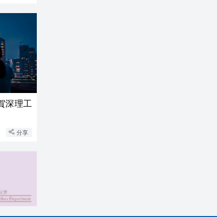
 賀深理工
分享