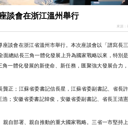
導座談會在浙江溫州舉行
來源：
領導座談會在浙江省溫州市舉行。本次座談會以「譜寫長
，全面總結長三角一體化發展上升為國家戰略以來，特別
三角一體化發展的新使命、新任務，匯聚強大發展合力
龔正；江蘇省委書記信長星，江蘇省委副書記、省長許
王浩；安徽省委書記韓俊，安徽省委副書記、省長王清
親自部署、親自推動的重大國家戰略。三省一市堅持上