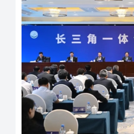
國家防總對江蘇、安徽啟動防
受颱風「白海豚」影響 福建沿海
CHIIKAWA熱潮席捲香港！