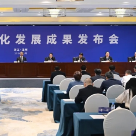
汛防颱風四級應急響應
40條航線停航
帶你全城捕捉角色足迹