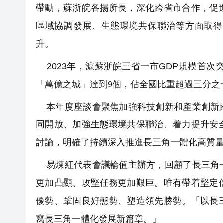
帶動，蘇浙皖各揚所長，深化跨省市合作，促
區域協調發展、生態環境共保聯治等方面取得
升。
2023年，滬蘇浙皖三省一市GDP規模首次突破
「萬億之城」達到9個，佔全國比重超過三分之
本年度座談會聚焦加強科技創新和產業創新跨
同開放、加強生態環境共保聯治、着力提升安
討論，明確了持續深入推進長三角一體化高質
易煉紅代表會議輪值主辦方，回顧了長三角一
更加凸顯、攻堅任務更加艱巨。唯有帶着堅定
優勢、鞏固良好態勢、塑造領先勝勢。「以長
寫長三角一體化發展新篇章。」