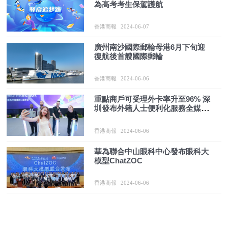
為高考考生保駕護航
香港商報
2024-06-07
廣州南沙國際郵輪母港6月下旬迎
復航後首艘國際郵輪
香港商報
2024-06-06
重點商戶可受理外卡率升至96% 深
圳發布外籍人士便利化服務全媒體
指引
香港商報
2024-06-06
華為聯合中山眼科中心發布眼科大
模型ChatZOC
香港商報
2024-06-06