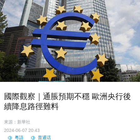
國際觀察｜通脹預期不穩 歐洲央行後
續降息路徑難料
來源：新華社
2024-06-07 20:43