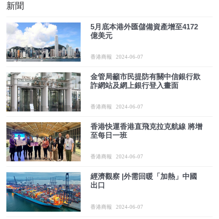
新聞
5月底本港外匯儲備資產增至4172
億美元
香港商報
2024-06-07
金管局籲市民提防有關中信銀行欺
詐網站及網上銀行登入畫面
香港商報
2024-06-07
香港快運香港直飛克拉克航線 將增
至每日一班
香港商報
2024-06-07
經濟觀察 |外需回暖「加熱」中國
出口
香港商報
2024-06-07