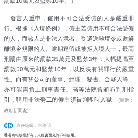
罰款10萬元及監禁10年。」
發言人重申，僱用不可合法受僱的人是嚴重罪
行。根據《入境條例》，僱主若僱用不可合法受僱
的人，而該人是非法入境者、受遣送離境令或遞解
離境令規限的人、逾期逗留或被拒入境人士，最高
刑罰由原來的罰款35萬元及監禁3年，大幅提高至
罰款50萬元和監禁10年，以反映有關罪行的嚴重
性。而有關公司的董事、經理、秘書、合夥人等，
亦可能需負上刑事責任。高等法院曾頒布判刑指
引，聘用非法勞工的僱主須被判即時入獄。
(圖源：
政府新聞處)
責任編輯：朱劍明
香港商報版權所有，未經書面允許不得使用。