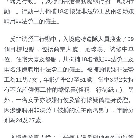
「曙光行動」，及聯同香港警務處執行的「風沙行
動」。行動中共拘捕18名懷疑非法勞工及兩名涉嫌
聘用非法勞工的僱主。
反非法勞工行動中，入境處特遣隊人員搜查了69
個目標地點，包括商業大廈、足球場、裝修中單
位、住宅大廈及餐廳，共拘捕18名懷疑非法勞工及
兩名涉嫌聘用非法勞工的僱主。被捕的懷疑非法勞
工為11男7女，年齡介乎29至51歲。當中3男2女持
有不允許僱傭工作的擔保書(俗稱「行街紙」)。另
外，一名女子亦涉嫌行使及管有懷疑偽造身份證。
因涉嫌聘用非法勞工被捕的僱主兩名男子，年齡分
別為24及27歲。
入境處發言人說：「任何人違反對他有效的逗留