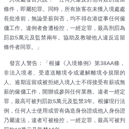
條件，即屬犯罪。同時，所有旅客在未獲入境處處
長批准前，無論受薪與否，均不得在港從事任何僱
傭工作。違例者會遭檢控，一經定罪，最高刑罰為
罰款5萬元及監禁兩年。協助及教唆他人違反逗留
條件者同罪。」
發言人警告：「根據《入境條例》第38AA條，
非法入境者、受遣送離境令或遞解離境令規限的
人、逾期逗留或被拒絕入境人士不得接受有薪或無
薪的僱傭工作，開辦或參與任何業務。違者一經定
罪，最高可被判罰款5萬元及監禁3年。根據現行法
例，任何人士使用或管有偽造身份證或他人身份證
乃屬違法，違者可被檢控，一經定罪，最高可被判