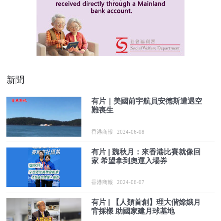
新聞
有片｜美國前宇航員安德斯遭遇空
難喪生
香港商報
2024-06-08
有片 | 魏秋月：來香港比賽就像回
家 希望拿到奧運入場券
香港商報
2024-06-07
有片 | 【人類首創】理大偕嫦娥月
背採樣 助國家建月球基地