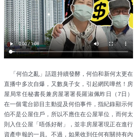
「何伯之亂」話題持續發酵，何伯和新何太更在
直播中多次自爆，又數臭子女，引起網民嘩然！房
屋局常任秘書長兼房屋署署長羅淑佩昨日（7日）
在一個電台節目主動提及何伯事件，指紀錄顯示何
伯不是公屋住戶，所以不應住在公屋單位，而何太
則入住公屋「唔係好耐」，並非房屋署現正在進行
資產申報的一員。不過，如果收到任何有關持有內