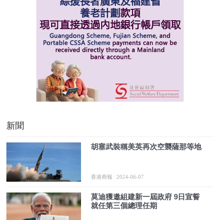
新聞
胡塞武裝稱美英再次空襲薩那等地
香港商報
2024-06-07
莫迪獲邀組建新一屆政府 9日宣誓
就任第三個總理任期