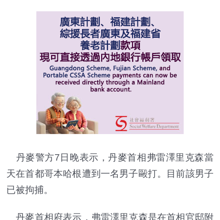
丹麥警方7日晚表示，丹麥首相弗雷澤里克森當
天在首都哥本哈根遭到一名男子毆打。目前該男子
已被拘捕。
丹麥首相府表示，弗雷澤里克森是在首相官邸附