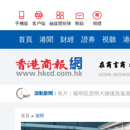
簡
手機版
客戶端
融媒體矩陣
郵箱
簡體
首頁
港聞
財經
證券
視聽
港
2026年 08月08
有片｜拜仁2:1擊
滾動新聞：
有片｜楊明莊思明大婚後急返港
羅淑佩：三場足球賽事逾12萬
首頁
港聞
>
SK海力士斥逾3000億建兩座晶