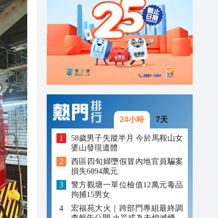
「豹
23:58
23:45
23:38
23:29
24小時
7天
58歲男子失蹤半月 今於馬鞍山女
婆山發現遺體
西區四旬婦墮假冒內地官員騙案
損失6894萬元
警方觀塘一單位檢值12萬元毒品
拘捕15男女
宏福苑大火｜跨部門專組最終調
查報告公開 火災或為未熄滅煙頭