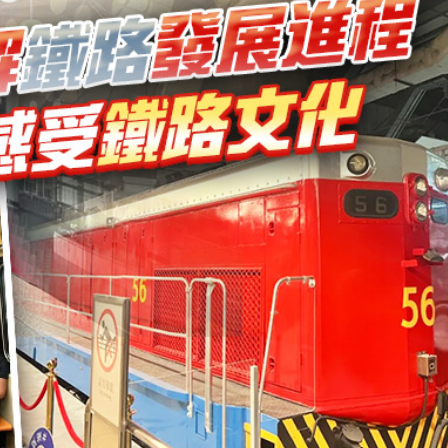
銀髮男團「大四喜」：十年深厚情誼 有歡亦有淚 緬懷
程式賬戶
品 便利灣區居民