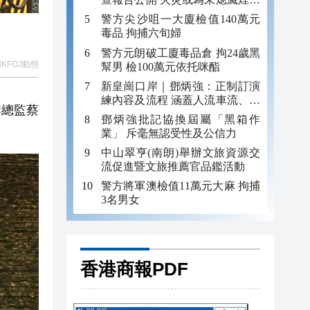
引發
警方尖沙咀一大廈檢值140萬元
毒品 拘捕六旬婦
警方元朗破工廈毒品倉 拘24歲黑
KFOJ動態
幫男 檢100萬元依托咪酯
新皇崗口岸｜鄧炳強：正制訂演
練內容及流程 涵蓋人流車流、緊
牌總監蔡
急應變等
鄧炳強批記協換屆屬「黑箱作
業」 斥毫無認受性及公信力
中山翠亨(南朗)舉辦文旅資源交
流促進暨文旅推薦官品鑑活動
警方將軍澳檢值11萬元大麻 拘捕
3名男女
香港商報PDF