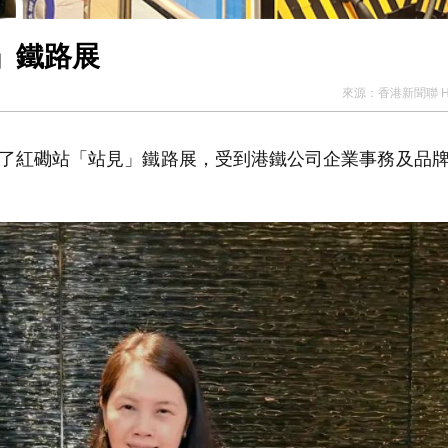
」鐵路展
來源：
香港新聞聯 H
觀了紅磡站「站見」鐵路展，受到港鐵公司企業事務及品