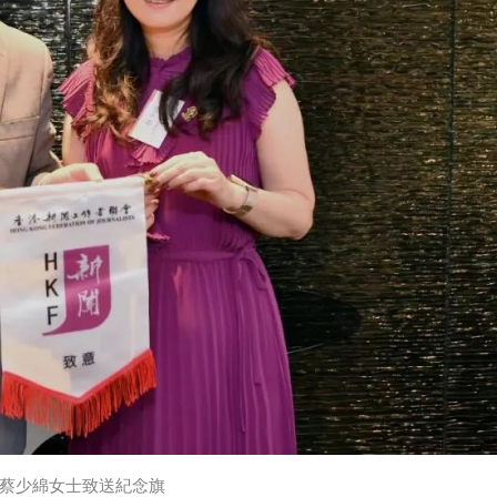
蔡少綿女士致送紀念旗