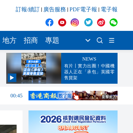
訂報/續訂
廣告服務
PDF電子報
電子報
|
|
|
地方
招商
專題
NEWS
有片丨實力出圈！中國機
器人正在「承包」英國零
售貨架
04:29
00:45
00:26
00:16