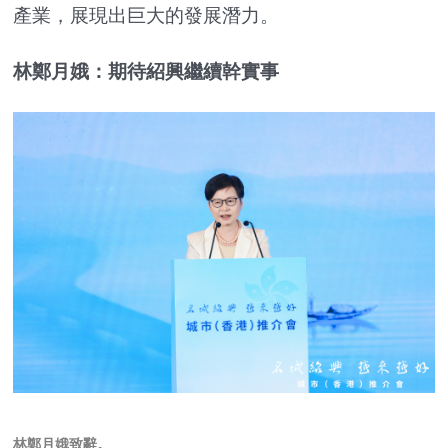
產業，展現出巨大的發展潛力。
林鄭月娥：期待紹興繼續幹實事
林鄭月娥致辭
。