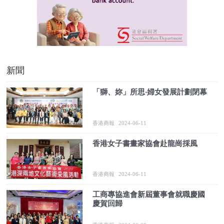
新聞
「獅、妳」所思‧婦女發展計劃閉幕
香港商報
2024-06-11
香港女子書畫家協會赴龍崗採風
香港商報
2024-06-11
工商專協進會新屆董事會就職慶國
慶賀回歸