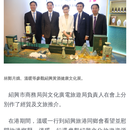
林鄭月娥、溫暖等
參觀紹興黃酒健康文化展
。
紹興市商務局與文化廣電旅遊局負責人在會上分
別作了經貿及文旅推介。
在港期間，溫暖一行到紹興旅港同鄉會看望並慰