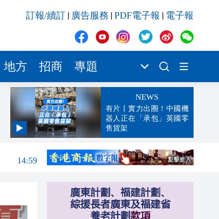
訂報/續訂
廣告服務
PDF電子報
電子報
|
|
|
地方
招商
專題
NEWS
有片丨實力出圈！中國機
器人正在「承包」英國零
售貨架
15:01
14:59
14:55
14:48
14:26