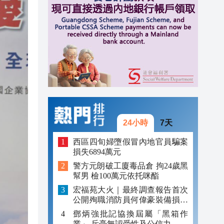
14:22
14:17
14:04
24小時
7天
西區四旬婦墮假冒內地官員騙案
損失6894萬元
警方元朗破工廈毒品倉 拘24歲黑
幫男 檢100萬元依托咪酯
宏福苑大火｜最終調查報告首次
公開殉職消防員何偉豪裝備損毀
照片
鄧炳強批記協換屆屬「黑箱作
業」 斥毫無認受性及公信力