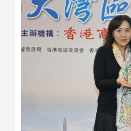
趙之境攜新作出席「今朝更好看
投資推廣署超額完成績效 上半年
國家防總對江蘇、安徽啟動防