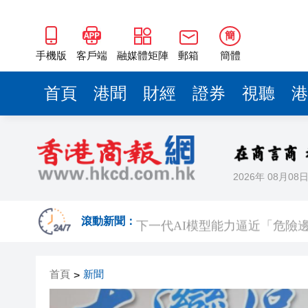
簡
手機版
客戶端
融媒體矩陣
郵箱
簡體
首頁
港聞
財經
證券
視聽
港
2026年 08月08
熱到預警升級！深圳高溫橙色
下一代AI模型能力逼近「危險邊界」
滾動新聞：
白宮宴會廳改造再遇阻 特朗
首頁
新聞
>
陝西柞水泥石流災害失聯人員找
港區婦聯代表聯誼會 x 騰訊雲Wor