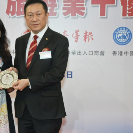
」——慶祝中國共產黨成立105周年名家作品展
引資逾500億
汛防颱風四級應急響應