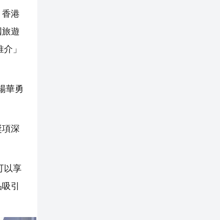
、香港
國旅遊
推介」
長楊華勇
獎項深
可以享
品吸引