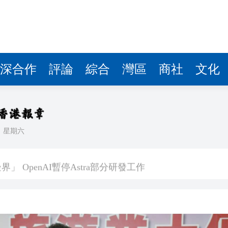
深合作
評論
綜合
灣區
商社
文化
日
星期六
預警信號已生效
 OpenAI暫停Astra部分研發工作
普斥裁決「不公」
到 共3人遇難
kBuddy AI分享會舉行