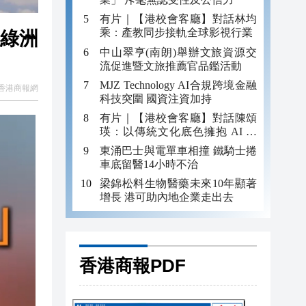
有片｜【港校會客廳】對話林均
乘：產教同步接軌全球影視行業
市綠洲
中山翠亨(南朗)舉辦文旅資源交
流促進暨文旅推薦官品鑑活動
MJZ Technology AI合規跨境金融
香港商報網
科技突圍 國資注資加持
有片｜【港校會客廳】對話陳頌
瑛：以傳統文化底色擁抱 AI 藝
術新發展
東涌巴士與電單車相撞 鐵騎士捲
車底留醫14小時不治
梁錦松料生物醫藥未來10年顯著
增長 港可助內地企業走出去
香港商報PDF