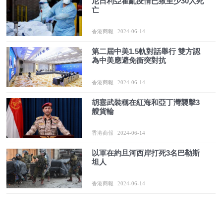
尼日利亞霍亂疫情已致至少30人死
亡
香港商報
2024-06-14
第二屆中美1.5軌對話舉行 雙方認
為中美應避免衝突對抗
香港商報
2024-06-14
胡塞武裝稱在紅海和亞丁灣襲擊3
艘貨輪
香港商報
2024-06-14
以軍在約旦河西岸打死3名巴勒斯
坦人
香港商報
2024-06-14