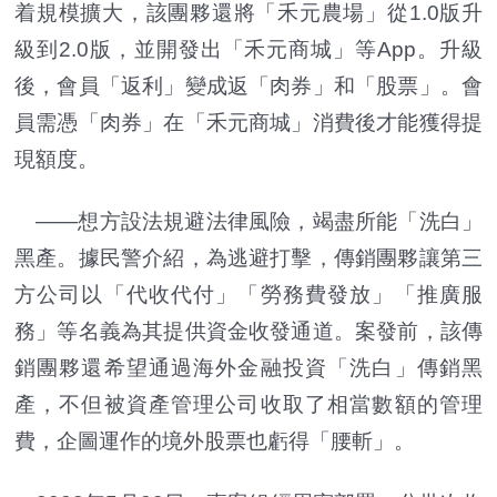
着規模擴大，該團夥還將「禾元農場」從1.0版升
級到2.0版，並開發出「禾元商城」等App。升級
後，會員「返利」變成返「肉券」和「股票」。會
員需憑「肉券」在「禾元商城」消費後才能獲得提
現額度。
——想方設法規避法律風險，竭盡所能「洗白」
黑產。據民警介紹，為逃避打擊，傳銷團夥讓第三
方公司以「代收代付」「勞務費發放」「推廣服
務」等名義為其提供資金收發通道。案發前，該傳
銷團夥還希望通過海外金融投資「洗白」傳銷黑
產，不但被資產管理公司收取了相當數額的管理
費，企圖運作的境外股票也虧得「腰斬」。