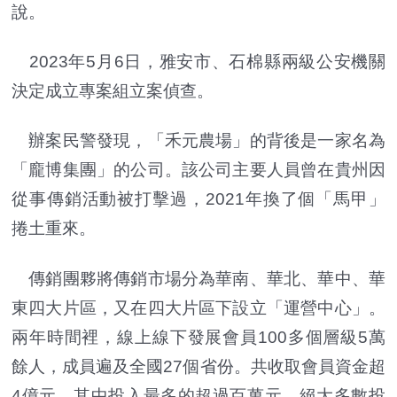
說。
2023年5月6日，雅安市、石棉縣兩級公安機關
決定成立專案組立案偵查。
辦案民警發現，「禾元農場」的背後是一家名為
「龐博集團」的公司。該公司主要人員曾在貴州因
從事傳銷活動被打擊過，2021年換了個「馬甲」
捲土重來。
傳銷團夥將傳銷市場分為華南、華北、華中、華
東四大片區，又在四大片區下設立「運營中心」。
兩年時間裡，線上線下發展會員100多個層級5萬
餘人，成員遍及全國27個省份。共收取會員資金超
4億元，其中投入最多的超過百萬元，絕大多數投