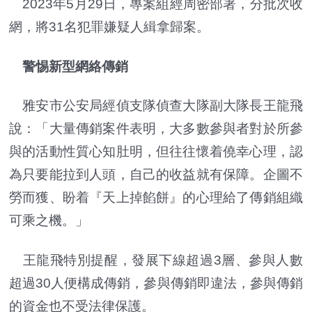
2023年5月29日，專案組經周密部署，分批次收
網，將31名犯罪嫌疑人緝拿歸案。
警惕新型網絡傳銷
雅安市公安局經偵支隊偵查大隊副大隊長王龍飛
說：「大量傳銷案件表明，大多數參與者對於所參
與的活動性質心知肚明，但往往懷着僥幸心理，認
為只要能拉到人頭，自己的收益就有保障。企圖不
勞而獲、盼着『天上掉餡餅』的心理給了傳銷組織
可乘之機。」
王龍飛特別提醒，發展下線超過3層、參與人數
超過30人便構成傳銷，參與傳銷即違法，參與傳銷
的資金也不受法律保護。