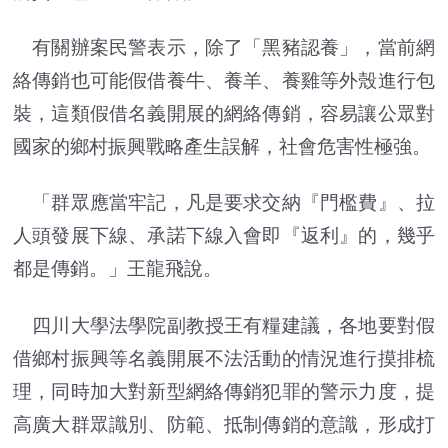
有關辦案民警表示，除了「黑豬認養」，當前網
絡傳銷也可能假借養牛、養羊、養雞等外殼進行包
裝，這類假借名義開展的網絡傳銷，容易讓公眾對
國家的鄉村振興戰略產生誤解，社會危害性極強。
「群眾應當牢記，凡是要求交納『門檻費』、拉
人頭發展下線、承諾下線入會即『返利』的，幾乎
都是傳銷。」王龍飛說。
四川大學法學院副教授王有糧建議，各地要對假
借鄉村振興等名義開展不法活動的情況進行摸排梳
理，同時加大對新型網絡傳銷犯罪的警示力度，提
高廣大群眾識別、防範、抵制傳銷的意識，形成打