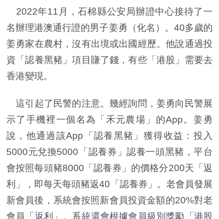
2022年11月，石棉縣公安局辦證中心接待了一
名辦理港澳通行證的男子姜勇（化名）。40多歲的
姜勇家在農村，沒有出境或出國經歷。他說通過投
資「認養黑豬」項目賺了錢，有些「港股」需要去
香港變現。
這引起了民警的注意。幾經詢問，姜勇向民警展
示了手機裡一個名為「禾元農場」的App。姜勇
說，他通過該App「認養黑豬」獲得收益：投入
5000元兌換5000「認養券」認養一頭黑豬，平台
會按照每頭豬8000「認養券」的價格分200天「返
利」，即每天每頭豬返40「認養券」。老會員發展
新會員後，系統會按照新會員投資金額的20%對老
會員「返利」。系統還會根據會員級別獎勵「港股