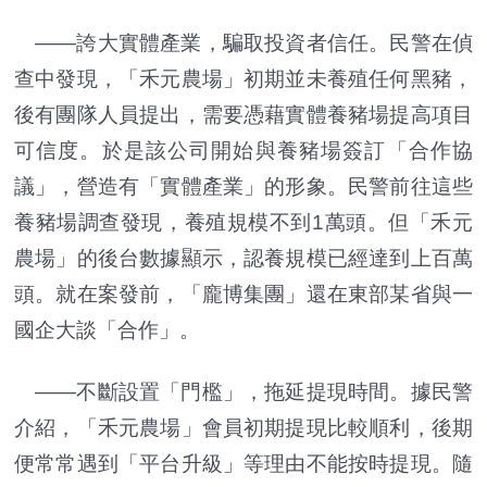
——誇大實體產業，騙取投資者信任。民警在偵
查中發現，「禾元農場」初期並未養殖任何黑豬，
後有團隊人員提出，需要憑藉實體養豬場提高項目
可信度。於是該公司開始與養豬場簽訂「合作協
議」，營造有「實體產業」的形象。民警前往這些
養豬場調查發現，養殖規模不到1萬頭。但「禾元
農場」的後台數據顯示，認養規模已經達到上百萬
頭。就在案發前，「龐博集團」還在東部某省與一
國企大談「合作」。
——不斷設置「門檻」，拖延提現時間。據民警
介紹，「禾元農場」會員初期提現比較順利，後期
便常常遇到「平台升級」等理由不能按時提現。隨