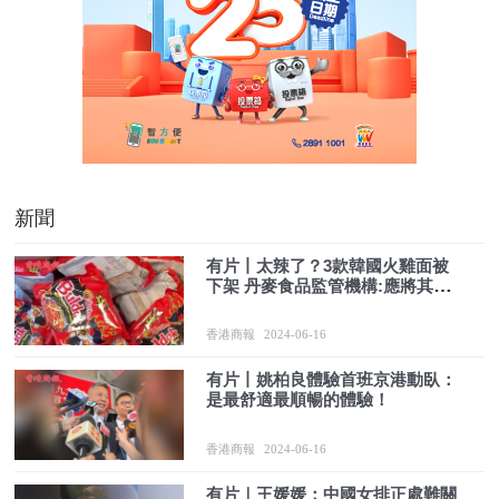
新聞
有片丨太辣了？3款韓國火雞面被
下架 丹麥食品監管機構:應將其丟
棄
香港商報
2024-06-16
有片丨姚柏良體驗首班京港動臥：
是最舒適最順暢的體驗！
香港商報
2024-06-16
有片｜王媛媛：中國女排正處難關