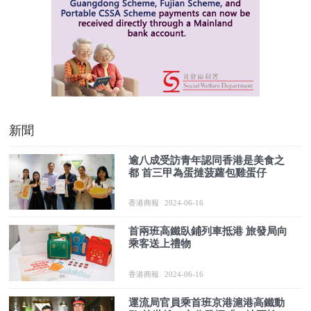
新聞
逾八成受訪青年認同香港是美食之
都 首三甲為蛋撻菠蘿包雞蛋仔
香港商報
2024-06-16
首兩班高鐵臥鋪列車抵港 旅發局向
乘客送上禮物
香港商報
2024-06-16
運流局官員乘首班京港滬港高鐵動