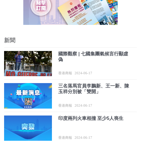
新聞
國際觀察 | 七國集團氣候言行顯虛
偽
香港商報
2024-06-17
三名落馬官員李鵬新、王一新、陳
玉祥分別被「雙開」
香港商報
2024-06-17
印度兩列火車相撞 至少5人喪生
香港商報
2024-06-17