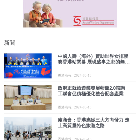
新聞
中國人壽（海外）贊助世界女排聯
賽香港站閉幕 展現盛事之都的無限
魅力
香港商報
2024-06-18
政府正就旅遊業發展藍圖2.0諮詢
工聯會促積極優化整合配套產業
香港商報
2024-06-18
廠商會：香港應從三大方向發力 走
上高質量特色旅遊之路
香港商報
2024-06-18