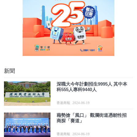
新聞
深職大今年計劃招生9995人 其中本
科555人專科9440人
香港商報
2024-06-19
藉勢搶「風口」 觀瀾街道憑韌性招
商探「賽道」
香港商報
2024-06-19