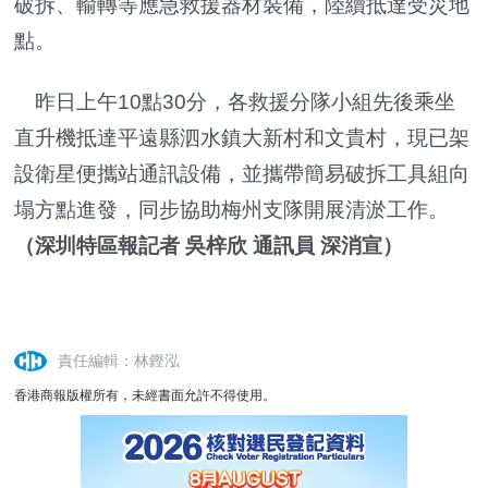
破拆、輸轉等應急救援器材裝備，陸續抵達受災地
點。
昨日上午10點30分，各救援分隊小組先後乘坐
直升機抵達平遠縣泗水鎮大新村和文貴村，現已架
設衛星便攜站通訊設備，並攜帶簡易破拆工具組向
塌方點進發，同步協助梅州支隊開展清淤工作。
（深圳特區報記者 吳梓欣 通訊員 深消宣）
責任編輯：林鏗泓
香港商報版權所有，未經書面允許不得使用。