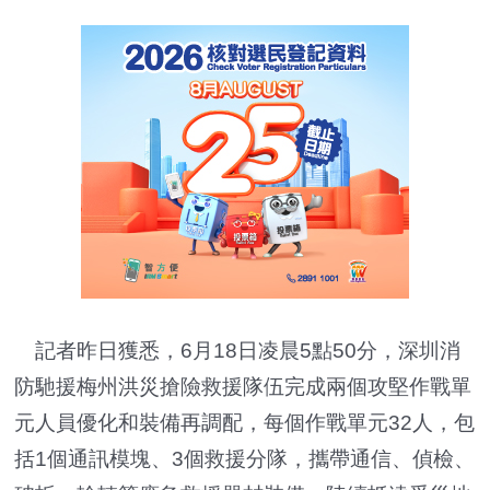
記者昨日獲悉，6月18日凌晨5點50分，深圳消
防馳援梅州洪災搶險救援隊伍完成兩個攻堅作戰單
元人員優化和裝備再調配，每個作戰單元32人，包
括1個通訊模塊、3個救援分隊，攜帶通信、偵檢、