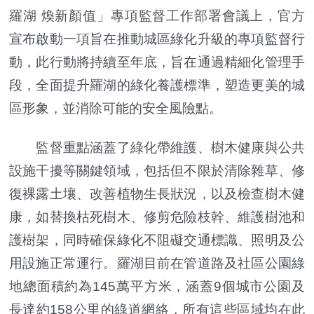
羅湖 煥新顏值」專項監督工作部署會議上，官方
宣布啟動一項旨在推動城區綠化升級的專項監督行
動，此行動將持續至年底，旨在通過精細化管理手
段，全面提升羅湖的綠化養護標準，塑造更美的城
區形象，並消除可能的安全風險點。
監督重點涵蓋了綠化帶維護、樹木健康與公共
設施干擾等關鍵領域，包括但不限於清除雜草、修
復裸露土壤、改善植物生長狀況，以及檢查樹木健
康，如替換枯死樹木、修剪危險枝幹、維護樹池和
護樹架，同時確保綠化不阻礙交通標識、照明及公
用設施正常運行。羅湖目前在管道路及社區公園綠
地總面積約為145萬平方米，涵蓋9個城市公園及
長達約158公里的綠道網絡，所有這些區域均在此