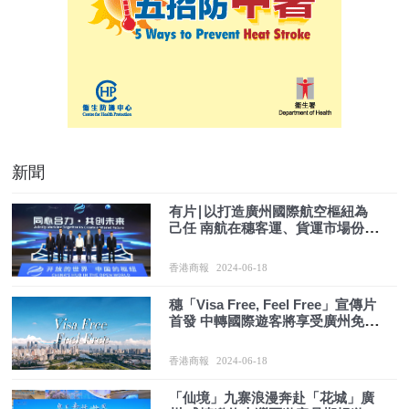
新聞
有片∣以打造廣州國際航空樞紐為
己任 南航在穗客運、貨運市場份額
分別佔46%和 28.7%
香港商報
2024-06-18
穗「Visa Free, Feel Free」宣傳片
首發 中轉國際遊客將享受廣州免費
一日遊
香港商報
2024-06-18
「仙境」九寨浪漫奔赴「花城」廣