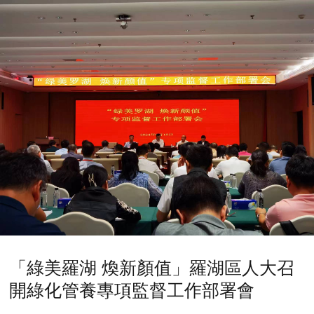
「綠美羅湖 煥新顏值」羅湖區人大召
開綠化管養專項監督工作部署會