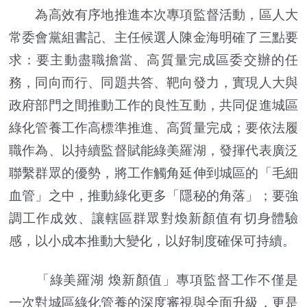
為高效有序地推進本次專項監督活動，區人大
常委會黨組書記、主任候選人陳金海明確了三點要
求：要主動盡職擔當、高質量完成區委交辦的任
務，同向而行、同題共答、靶向發力，實現人大與
政府部門之間推動工作的良性互動，共同促進城區
綠化管養工作高標準推進、高質量完成；要依法履
職作為、以持續監督賦能綠美羅湖，發揮代表廣泛
聯繫群眾的優勢，將工作觸角延伸到城區的「毛細
血管」之中，推動綠化更多「隱秘的角落」；要強
調工作成效、讓轄區群眾對煥新顏值有切身體驗
感，以小成本推動大變化，以好制度確保可持續。
「綠美羅湖 煥新顏值」專項監督工作不僅是
一次對城區綠化管養的深度審視與全面升級，更是