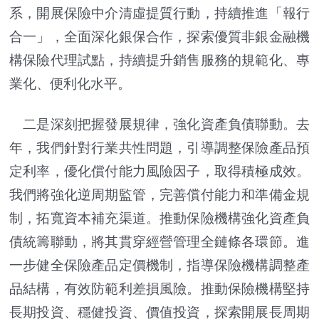
系，開展保險中介清虛提質行動，持續推進「報行
合一」，全面深化銀保合作，探索優質非銀金融機
構保險代理試點，持續提升銷售服務的規範化、專
業化、便利化水平。
二是深刻把握發展規律，強化資產負債聯動。去
年，我們針對行業共性問題，引導調整保險產品預
定利率，優化償付能力風險因子，取得積極成效。
我們將強化逆周期監管，完善償付能力和準備金規
制，拓寬資本補充渠道。推動保險機構強化資產負
債統籌聯動，將其貫穿經營管理全鏈條各環節。進
一步健全保險產品定價機制，指導保險機構調整產
品結構，有效防範利差損風險。推動保險機構堅持
長期投資、穩健投資、價值投資，探索開展長周期