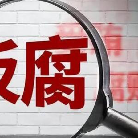
作協議加強互聯互通
得低於成本價銷售
剛果（金）禁止出口的產品 股價漲近2%
獲逾4倍認購