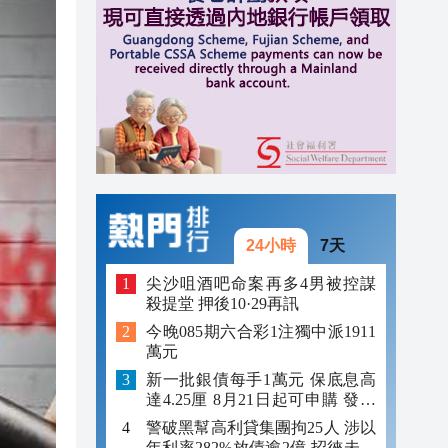
10:11
10:10
10:06
10:00
24小時
7天
尖沙咀酒吧命案再多4男被控謀
殺提堂 押後10·29再訊
今晚085期六合彩1注獨中派1911
萬元
新一批銀債每手1萬元 保底息高
達4.25厘 8月21日起可申購 發行
金額最多550億
警破黑幫高利貸集團拘25人 涉以
年利率282%放債逾2億 招徠未成