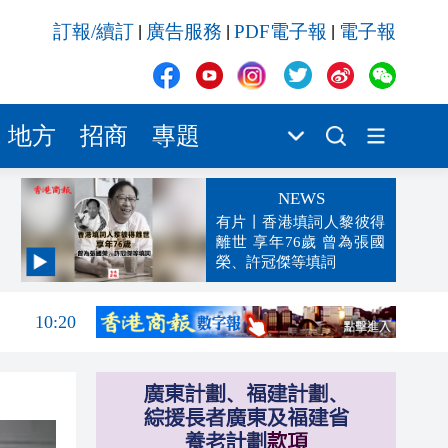
訂報/續訂
廣告服務
PDF電子報
電子報
|
|
|
地方
招商
專題
NEWS
有片丨香港填詞人黎彼得
離世 享年76歲 曾為張國
榮、許冠傑等填詞
10:50
10:20
10:17
10:13