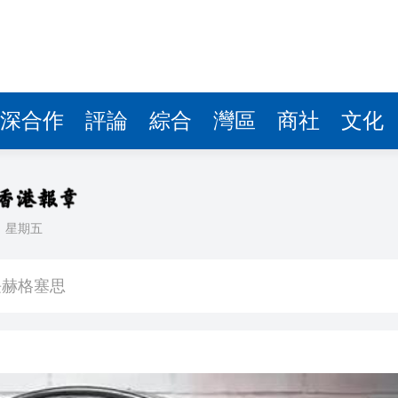
深合作
評論
綜合
灣區
商社
文化
日
星期五
球 威力相當於數噸TNT炸藥爆炸
長赫格塞思
劃遷至新大樓
彈，可攜帶核彈頭