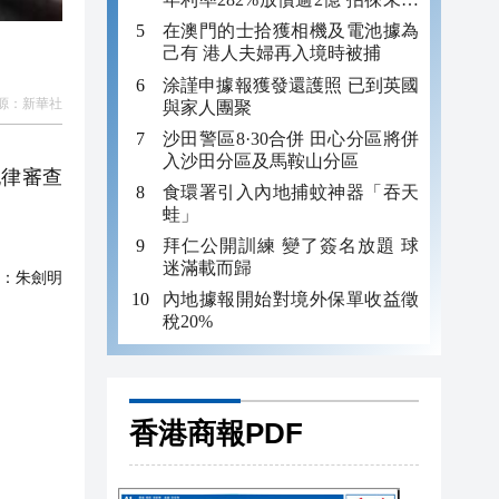
年追數
在澳門的士拾獲相機及電池據為
己有 港人夫婦再入境時被捕
涂謹申據報獲發還護照 已到英國
源：
新華社
與家人團聚
沙田警區8·30合併 田心分區將併
入沙田分區及馬鞍山分區
律審查
食環署引入內地捕蚊神器「吞天
蛙」
拜仁公開訓練 變了簽名放題 球
迷滿載而歸
：
朱劍明
內地據報開始對境外保單收益徵
稅20%
香港商報PDF