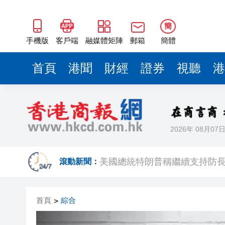
簡
手機版
客戶端
融媒體矩陣
郵箱
簡體
首頁
港聞
財經
證券
視聽
港
2026年 08月07
有片丨SpaceX火箭殘骸撞上月
滾動新聞：
美國總統特朗普稱繼續支持防
滙豐據報出售東京總部大樓 計
首頁
綜合
>
印度宣布成功試射中程彈道導