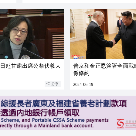
0日赴甘肅出席公祭伏羲大
普京和金正恩簽署全面戰
係條約
分享
2024-06-19