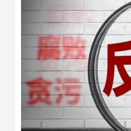
利雅得航空與中國航信簽署合
光伏硅料八巨頭簽署倡議：不
紫金礦業：旗下相關銅礦不屬於
谷歌母公司發債籌250億美元 