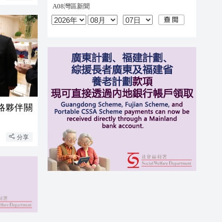
略夥伴關
分享