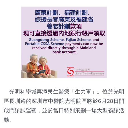
光明科學城再添民生醫療「生力軍」。位於光明
區長圳路的深圳市中醫院光明院區將於6月28日開
啟門診試運營，並於當日特別策劃一場大型義診活
動。