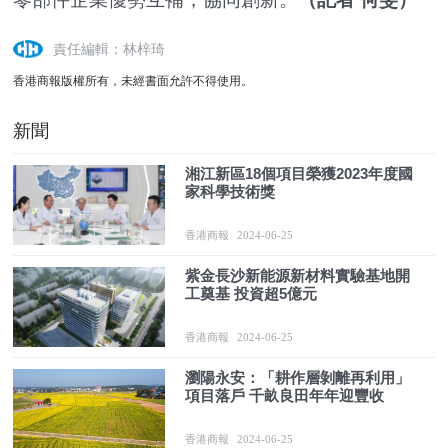
責任編輯：林梓琦
香港商報版權所有，未經書面允許不得使用。
新聞
湘江新區18個項目榮獲2023年度國
家科學技術獎
香港商報
2024-06-25
紫金長沙新能源新材料實驗基地開
工奠基 投資超5億元
香港商報
2024-06-25
瀏陽永安：「耕作層剝離再利用」
項目落戶 千畝良田年年迎豐收
香港商報
2024-06-25