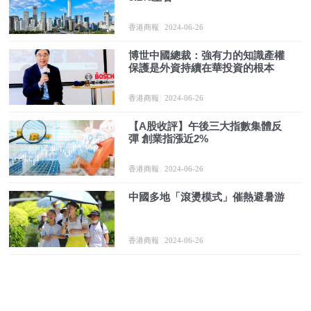
香港商報
2024-06-26
博世中國總裁：強有力的知識產權
保護是外資持續在華投資的根本
香港商報
2024-06-26
【A股收評】午後三大指數集體反
彈 創業指漲近2%
香港商報
2024-06-26
中國多地「滾燙模式」催熱避暑游
香港商報
2024-06-26