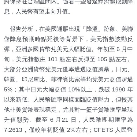
將保持在合理區間內。隨着一些發達經濟體啟動降
息，人民幣有望走向升值。
報告分析，在美國通脹出現「降溫」跡象、美聯
儲降息預期時點延後等背景下，美元指數波動反
彈，亞洲多國貨幣兌美元大幅貶值。年初至 6 月中
旬，美元指數由 101 點左右反彈至 105 點左右。
大部分亞洲貨幣兌美元匯率遭遇貶值風暴，日元、
韓圜、印尼盧比、菲律賓比索等均兌美元貶值超過
5%；其中日元大幅貶值 10%以上，跌破 1990 年
以來新低。人民幣匯率同樣面臨貶值壓力，但較其
他非美貨幣表現穩定，尤其對一籃子貨幣匯率呈現
升值態勢。截至 6 月21 日，人民幣即期匯率為
7.2613，僅較年初貶值 2%左右；CFETS 人民幣