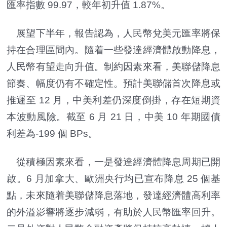
匯率指數 99.97，較年初升值 1.87%。
展望下半年，報告認為，人民幣兌美元匯率將保
持在合理區間內。隨着一些發達經濟體啟動降息，
人民幣有望走向升值。制約因素來看，美聯儲降息
節奏、幅度仍有不確定性。預計美聯儲首次降息或
推遲至 12 月，中美利差仍深度倒掛，存在短期資
本波動風險。截至 6 月 21 日，中美 10 年期國債
利差為-199 個 BPs。
從積極因素來看，一是發達經濟體降息周期已開
啟。6 月加拿大、歐洲央行均已宣布降息 25 個基
點，未來隨着美聯儲降息落地，發達經濟體高利率
的外溢影響將逐步減弱，有助於人民幣匯率回升。