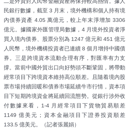
二是外資對人民幣金融資產將保持較高熱情。據人
民銀行數據，截至 3 月末，境外機構和個人持有境
內債券資產 4.05 萬億元，較上年末淨增加 3306
億元。據國家外匯管理局數據，4 月境外投資者淨
買入境內債券、股票分別為 1247 億元和 451 億元
人民幣，境外機構投資者已連續 8 個月增持中國債
券。三是跨境資本流動合理有序，對匯率有力支
撐。當前中國外貿出口向好勢頭不斷鞏固，將帶動
經常項目下跨境資本維持高位順差。且隨着境內股
票市場持續回暖和債券市場延續牛市行情，資本項
目下短期跨境資金將延續回流態勢。從銀行涉外收
付數據來看，1-4 月經常項目下貨物貿易順差
1149 億美元；資本金融項目下證券投資順差
133.5 億美元。（記者張麗娟）