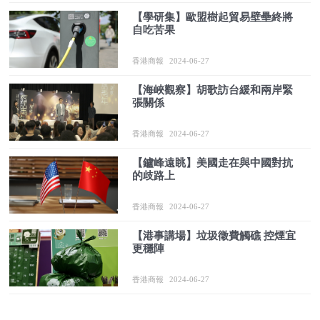
【學研集】歐盟樹起貿易壁壘終將
自吃苦果
香港商報
2024-06-27
【海峽觀察】胡歌訪台緩和兩岸緊
張關係
香港商報
2024-06-27
【鑪峰遠眺】美國走在與中國對抗
的歧路上
香港商報
2024-06-27
【港事講場】垃圾徵費觸礁 控煙宜
更穩陣
香港商報
2024-06-27