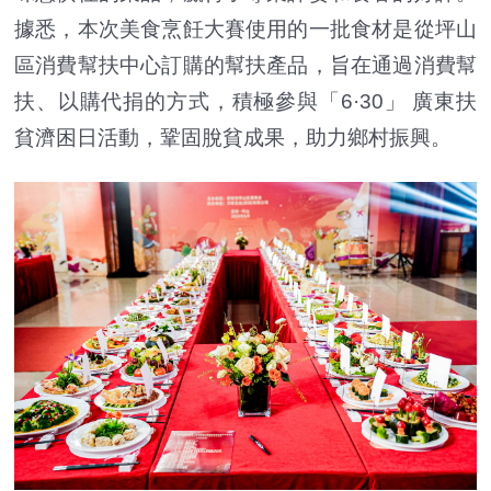
據悉，本次美食烹飪大賽使用的一批食材是從坪山
區消費幫扶中心訂購的幫扶產品，旨在通過消費幫
扶、以購代捐的方式，積極參與「6·30」 廣東扶
貧濟困日活動，鞏固脫貧成果，助力鄉村振興。