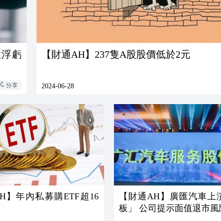
散浮虧
【財通AH】237隻A股股價低於2元
分享
2024-06-28
H】年內私募購ETF超16
【財通AH】廣匯汽車上
板」 公司提示面值退市風