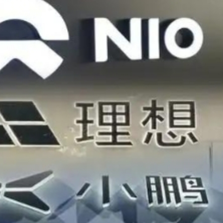
年76歲 曾為張國榮、許冠傑等填詞
稅20%
 1E-A10 將推出會場限定「$100麥東記插畫福袋」
美國出狠招