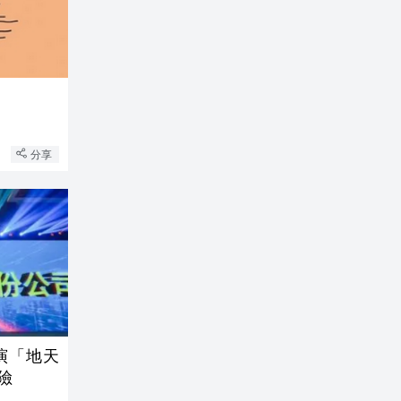
分享
演「地天
險