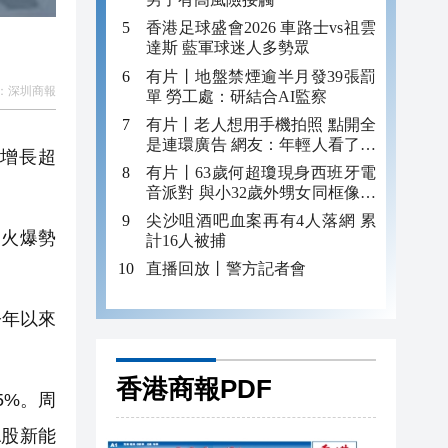
香港足球盛會2026 車路士vs祖雲
達斯 藍軍球迷人多勢眾
有片丨地盤禁煙逾半月發39張罰
：
深圳商報
單 勞工處：研結合AI監察
有片丨老人想用手機拍照 點開全
是連環廣告 網友：年輕人看了都
增長超
迷糊 何況老年人
有片丨63歲何超瓊現身西班牙電
音派對 與小32歲外甥女同框像姐
妹
尖沙咀酒吧血案再有4人落網 累
的火爆勢
計16人被捕
直播回放丨警方記者會
今年以來
香港商報PDF
5%。周
A股新能