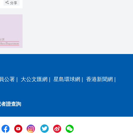
分享
員公署
|
大公文匯網
|
星島環球網
|
香港新聞網
|
記者證查詢