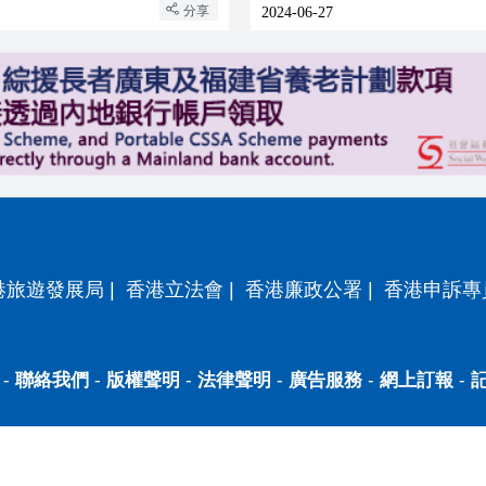
分享
2024-06-27
港旅遊發展局
|
香港立法會
|
香港廉政公署
|
香港申訴專
-
聯絡我們
-
版權聲明
-
法律聲明
-
廣告服務
-
網上訂報
-