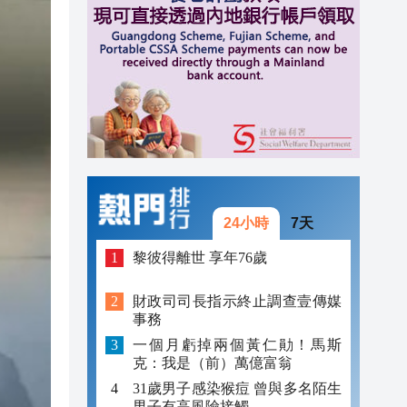
11:02
11:00
10:58
10:57
24小時
7天
黎彼得離世 享年76歲
財政司司長指示終止調查壹傳媒
事務
一個月虧掉兩個黃仁勛！馬斯
克：我是（前）萬億富翁
31歲男子感染猴痘 曾與多名陌生
男子有高風險接觸