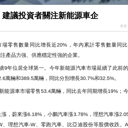
【財通AH】新能源車銷量火爆 建議投資者關注新能源車企
來源
場零售數量同比增長近20%，年內累計零售數量同比
關注產品力強、供應穩定性強的企業。
連續9年位居全球第一。今年新能源汽車市場延續了此前
萬輛和389.5萬輛，同比分別增長30.7%和32.5%。
新能源車市場零售53.4萬輛，同比去年同期增長19%；
來漲6.18%，小鵬汽車漲3.78%，理想汽車漲2.0
車-W、理想汽車-W、零跑汽車、比亞迪股份等股價收跌。