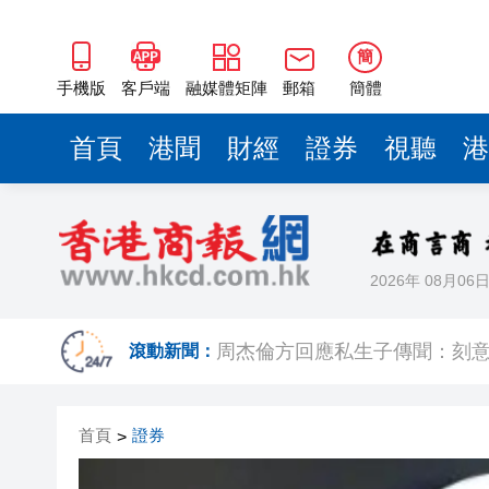
簡
手機版
客戶端
融媒體矩陣
郵箱
簡體
首頁
港聞
財經
證券
視聽
港
2026年 08月06
有片丨被拐當事人披露「梅姨」
滾動新聞：
周杰倫方回應私生子傳聞：刻
在澳門的士拾獲相機及電池據為
首頁
證券
>
有片｜油麻地私家車突後退釀3