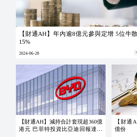
【財通AH】年內逾8億元參與定增 5位牛
15%
2024-06-28
【財通AH】減持合計套現超360億
【財通A
港元 巴菲特投資比亞迪回報達29
億份
倍