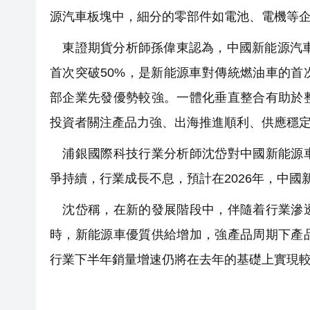
源汽車板塊中，細分的零部件如電池、電機等
東證期貨分析師孫偉東認為，中國新能源汽車
首次突破50%，是新能源車對傳統燃油車的
部企業先發優勢較強。一體化垂直整合有助於
投資者關注產品力強、出海推進順利、供應穩
浦銀國際科技行業分析師沈岱對中國新能源車
爭持續，行業成長不息，預計在2026年，中國新
沈岱稱，在新的發展階段中，伴隨着行業滲透
時，新能源車優質供給增加，強產品周期下產
行業下半年銷量增速仍將在去年的基礎上實現