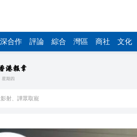
深合作
評論
綜合
灣區
商社
文化
日
星期四
本名謝家梅 二十餘年骨肉分離終迎司法進程
意影射、譁眾取寵
己有 港人夫婦再入境時被捕
車串燒 司機不顧而去開車逃去