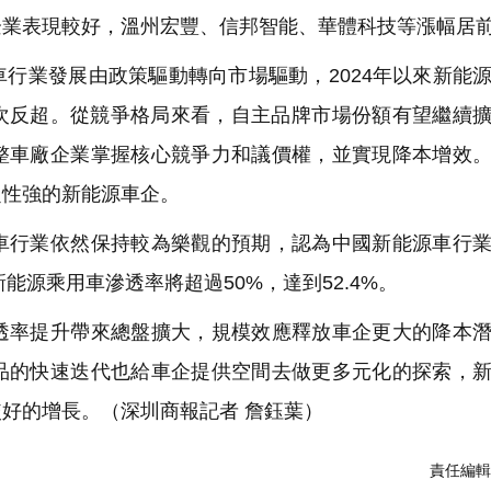
企業表現較好，溫州宏豐、信邦智能、華體科技等漲幅居
行業發展由政策驅動轉向市場驅動，2024年以來新能
首次反超。從競爭格局來看，自主品牌市場份額有望繼續
整車廠企業掌握核心競爭力和議價權，並實現降本增效
定性強的新能源車企。
行業依然保持較為樂觀的預期，認為中國新能源車行業
能源乘用車滲透率將超過50%，達到52.4%。
率提升帶來總盤擴大，規模效應釋放車企更大的降本潛
品的快速迭代也給車企提供空間去做更多元化的探索，
較好的增長。
（深圳商報記者 詹鈺葉）
責任編輯