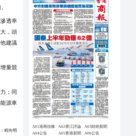
前。
源滲透率
擴大，頭
。他建議
增量競
力；同
新能源車
：
程向明