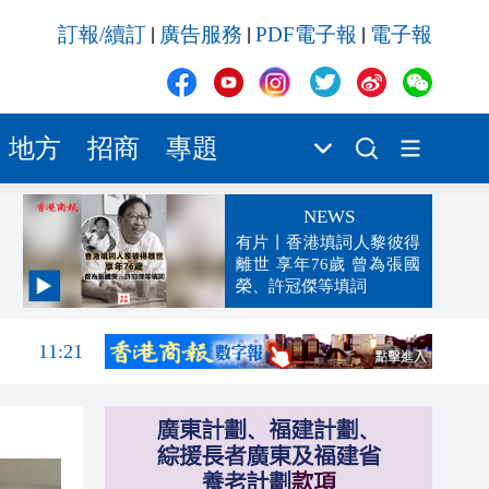
訂報/續訂
廣告服務
PDF電子報
電子報
|
|
|
地方
招商
專題
NEWS
有片丨香港填詞人黎彼得
離世 享年76歲 曾為張國
榮、許冠傑等填詞
11:35
11:21
11:10
11:07