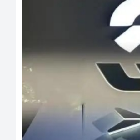
有片丨香港填詞人黎彼得離世 享
內地據報開始對境外保單收益徵
奇華餅家參「2026美食博覽」展位
為阻止阿根廷企業與華為合作 