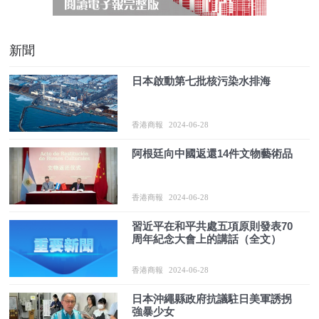
新聞
日本啟動第七批核污染水排海
香港商報
2024-06-28
阿根廷向中國返還14件文物藝術品
香港商報
2024-06-28
習近平在和平共處五項原則發表70
周年紀念大會上的講話（全文）
香港商報
2024-06-28
日本沖繩縣政府抗議駐日美軍誘拐
強暴少女