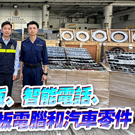
CEO王興興發聲：讓人工智能為社會服務
美聯儲減息預期升溫
年深圳體育消費嘉年華啟動