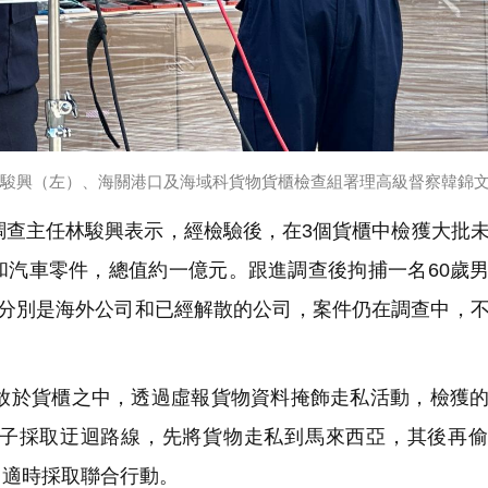
駿興（左
）
、海關港口及海域科貨物貨櫃檢查組署理高級督察韓錦
查主任林駿興表示，經檢驗後，在3個貨櫃中檢獲大批
和汽車零件，總值約一億元。跟進調查後拘捕一名60歲
人分別是海外公司和已經解散的公司，案件仍在調查中，
於貨櫃之中，透過虛報貨物資料掩飾走私活動，檢獲的
子採取迂迴路線，先將貨物走私到馬來西亞，其後再偷
，適時採取聯合行動。