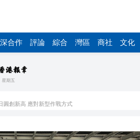
深合作
評論
綜合
灣區
商社
文化
日
星期五
 逾1500工人或失業
億日圓創新高 應對新型作戰方式
奇蹟 「熱帶雨林」文藝生態展現國際傳播力量
數跌至兩個月低位
1挫維拉