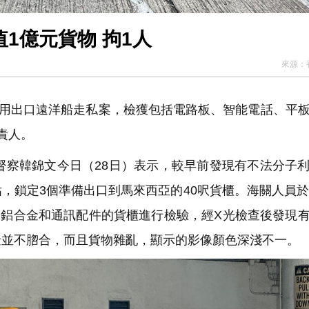
1億元貨物 拘1人
來源：
用出口遠洋船走私案，檢獲包括電路板、智能電話、平
責人。
察韓錦文今日（28日）表示，較早前發現有不法分子
，鎖定3個準備出口到馬來西亞的40呎貨櫃。海關人員於
片、鋁合金和通訊配件的貨櫃進行檢驗，經X光檢查後發現
金並不脗合，而且貨物雜亂，顯示的影像顏色深淺不一。