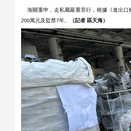
海關重申，走私屬嚴重罪行，根據《進出口條
200萬元及監禁7年。
（記者 區天海）