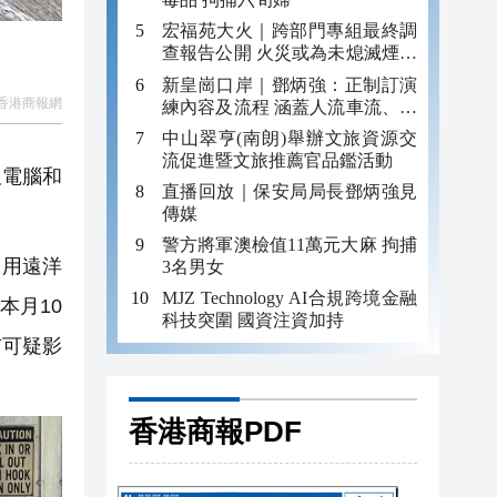
宏福苑大火｜跨部門專組最終調
查報告公開 火災或為未熄滅煙頭
引發
新皇崗口岸｜鄧炳強：正制訂演
香港商報網
練內容及流程 涵蓋人流車流、緊
急應變等
中山翠亨(南朗)舉辦文旅資源交
流促進暨文旅推薦官品鑑活動
板電腦和
直播回放｜保安局局長鄧炳強見
傳媒
警方將軍澳檢值11萬元大麻 拘捕
利用遠洋
3名男女
MJZ Technology AI合規跨境金融
本月10
科技突圍 國資注資加持
有可疑影
香港商報PDF