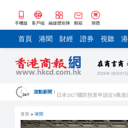
簡
手機版
客戶端
融媒體矩陣
郵箱
簡體
首頁
港聞
財經
證券
視聽
港
2026年 08月07
波黑130年歷史鋼廠走向破產重組
日本2027國防預算申請近9萬
滾動新聞：
相約深圳，見證
首頁
港聞
>
美勞動力市場迅速降溫 美元指
路易斯迪亞斯轟世界波 拜仁2: