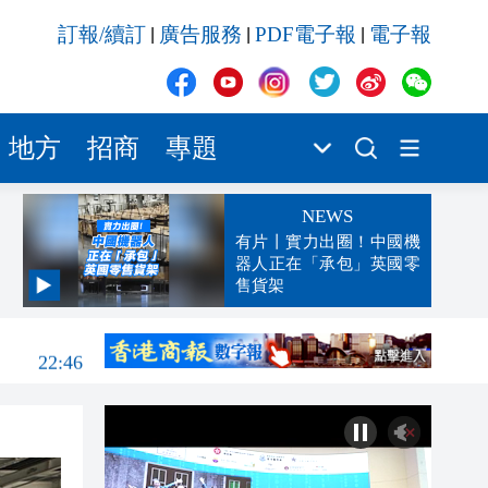
訂報/續訂
廣告服務
PDF電子報
電子報
|
|
|
地方
招商
專題
NEWS
有片丨實力出圈！中國機
器人正在「承包」英國零
售貨架
22:57
22:46
22:22
22:13
22:05