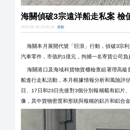
海關偵破3宗遠洋船走私案 檢值
2024-06-28 15:45:14
原創
海關本月展開代號「巨浪」行動，偵破3宗利
汽車零件，市值約1億元，拘捕一名寄貨公司負
海關港口及海域科貨物貨櫃檢查組署理高級督
船進行走私活動，本月根據情報分析和風險評估
日、17日和23日先後對3個分別報稱載有鋁
像，其中貨物密度和形狀與報稱的鋁片和鋁合