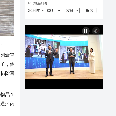
文。
未列倉單
男子，他
不排除再
物品在
運到內