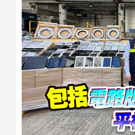
有片丨宇樹科技IPO路演現場 
美7月非農職位突轉跌2.3萬 
超多優惠產品集中上線！2026