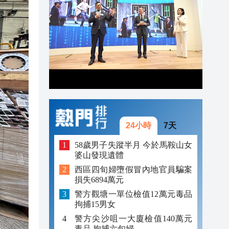
21:57
21:41
21:30
24小時
7天
58歲男子失蹤半月 今於馬鞍山女
婆山發現遺體
西區四旬婦墮假冒內地官員騙案
損失6894萬元
警方觀塘一單位檢值12萬元毒品
拘捕15男女
警方尖沙咀一大廈檢值140萬元
毒品 拘捕六旬婦