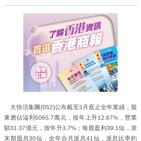
大快活集團(052)公布截至3月底止全年業績，股
東應佔溢利5065.7萬元，按年上升12.87%，營業
額31.37億元，按年升3.7%；每股盈利39.1仙，派
末期股息30仙，全年合共派息41仙，派息比率約