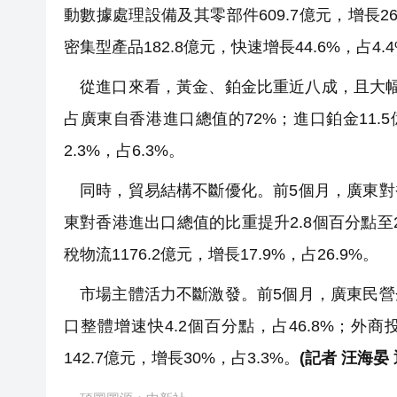
動數據處理設備及其零部件609.7億元，增長26
密集型產品182.8億元，快速增長44.6%，占4.4
從進口來看，黃金、鉑金比重近八成，且大幅增
占廣東自香港進口總值的72%；進口鉑金11.5
2.3%，占6.3%。
同時，貿易結構不斷優化。前5個月，廣東對香港
東對香港進出口總值的比重提升2.8個百分點至28.
稅物流1176.2億元，增長17.9%，占26.9%。
市場主體活力不斷激發。前5個月，廣東民營企業
口整體增速快4.2個百分點，占46.8%；外商投
142.7億元，增長30%，占3.3%。
(記者 汪海晏