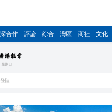
深合作
評論
綜合
灣區
商社
文化
日
星期日
【港樓】新盤PARK SILICON二期收1200票超購18倍 最快48小時內加推 二手交投續淡靜
次登陸
界紀錄 呼籲社會以手部按摩連結長者
討論經濟和軍事等問題
研 建言深化皖港合作發展