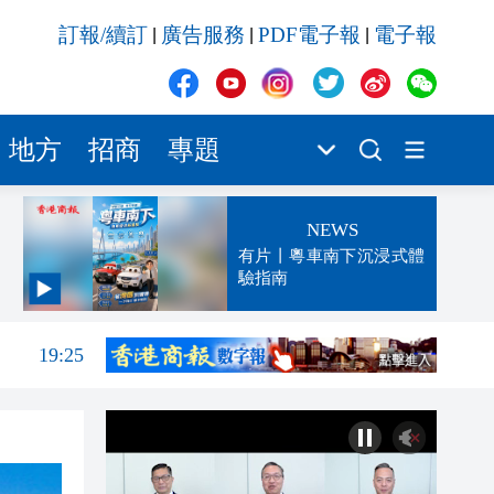
訂報/續訂
廣告服務
PDF電子報
電子報
|
|
|
地方
招商
專題
NEWS
有片丨粵車南下沉浸式體
驗指南
19:42
19:25
19:23
19:16
19:09