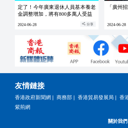
定了！今年廣東退休人員基本養老
「廣州招
金調整增加，將有800多萬人受益
分享
2024-06-28
2024-06-28
友情鏈接
香港政府新聞網
|
商務部
|
香港貿易發展局
|
香
紫荊網
關於我們