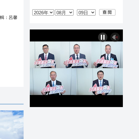
輯：
呂馨