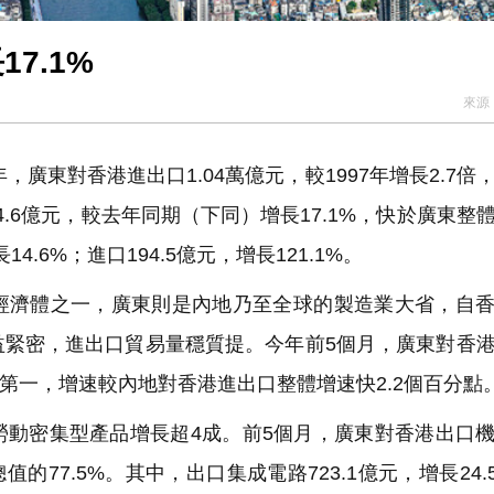
7.1%
來源
，廣東對香港進出口1.04萬億元，較1997年增長2.7倍
64.6億元，較去年同期（下同）增長17.1%，快於廣東整
4.6%；進口194.5億元，增長121.1%。
經濟體之一，廣東則是內地乃至全球的製造業大省，自
益緊密，進出口貿易量穩質提。今年前5個月，廣東對香
市第一，增速較內地對香港進出口整體增速快2.2個百分點
勞動密集型產品增長超4成。前5個月，廣東對香港出口
總值的77.5%。其中，出口集成電路723.1億元，增長24.