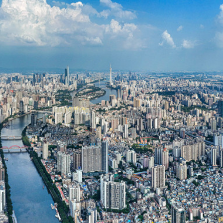
社區中心作臨時避暑中心
會暨第十屆殘疾人運動會開幕式主題歌《心念山海》MV正式
住3至5年留港意願飆升至92%