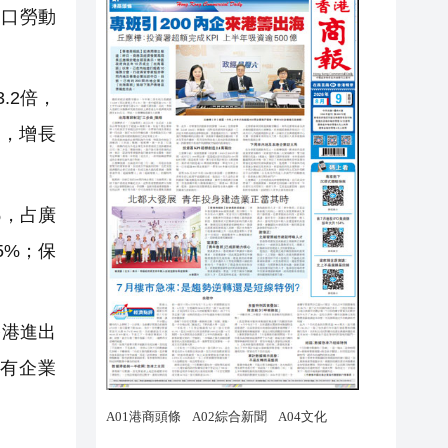
出口勞動
.2倍，
元，增長
%，占廣
5%；保
香港進出
國有企業