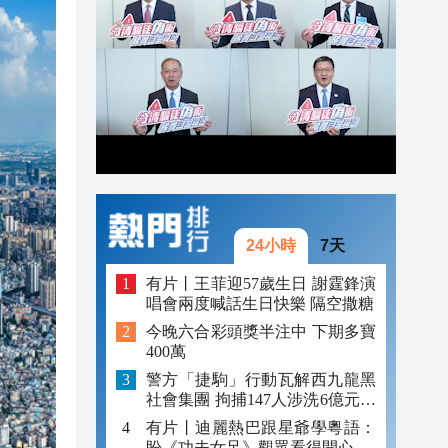
19:07
發布
18:50
18:25
24小時
7天
有片丨王菲迎57歲生日 謝霆鋒演
唱會兩度喊話生日快樂 隔空撒糖
今晚六合彩頭獎半注中 下期多寶
400萬
警方「捷駒」行動瓦解西九龍黑
社會集團 拘捕147人涉洗6億元黑
錢
有片丨迪麗熱巴跟星爺學粵語：
盼《功夫女足》觀眾看得開心