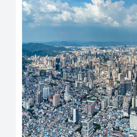
民政總署開放19間社區會堂和
有片 | 廣東省第十七屆運動
調查發現港漂「越住越愛港」 居