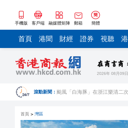
簡
手機版
客戶端
融媒體矩陣
郵箱
簡體
首頁
港聞
財經
證券
視聽
港
2026年 08月09
颱風「白海豚」在浙江樂清二
滾動新聞：
祖父母節逾500參加者共創世
首頁
灣區
>
伊朗最高領袖與總統舉行會談 
港區全國人大代表團結束安徽調