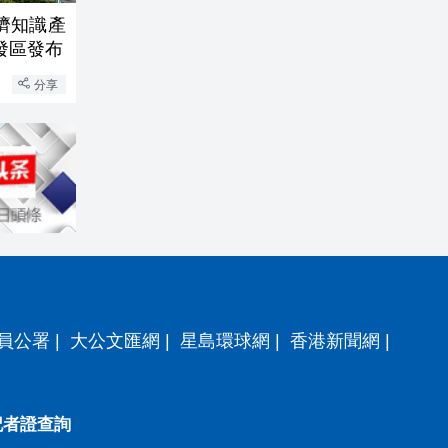
濟知識產
發區發布
分享
員公署
|
大公文匯網
|
星島環球網
|
香港新聞網
|
記者證查詢