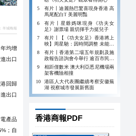
有片丨迪麗熱巴驚喜現身香港 高
馬尾配白T 美麗明豔
有片丨星爺媽咪現身《功夫女
：
​羊城晚報
足》謝票場 親切揮手力挺兒子
有片丨【《功夫女足》香港將上
映】周星馳：因時間調整 未能製
，年均增
作粵語版 對此深表遺憾
有片丨香港第二場五年規劃及施
政報告諮詢會今舉行 逾百市民出
體進出口
席
相距僅數米 澳大利亞悉尼機場兩
架客機險相撞
港區人大代表團繼續考察安徽蕪
香港回歸
湖 視察城市發展新舊面
港進出口
。
香港商報PDF
機電產品
5%；自