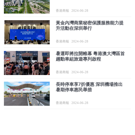
香港商報
2024-06-28
黃金內灣商業秘密保護服務能力提
升活動在深圳舉行
香港商報
2024-06-28
暑運即將拉開帷幕 粵港澳大灣區首
趟動車組旅遊專列啟程
香港商報
2024-06-28
長時停車享7折優惠 深圳機場推出
暑期停車惠民舉措
香港商報
2024-06-28