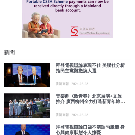
新聞
拜登電視辯論表現不佳 美聯社分析
指民主黨難撤換人選
香港商報
2024-06-28
音樂劇《致青春》北京展演+文旅
推介 廣西柳州全力打造新青年旅遊
目的地
香港商報
2024-06-28
拜登電視辯論口齒不清語句脫節 身
心與健康狀態令人擔憂