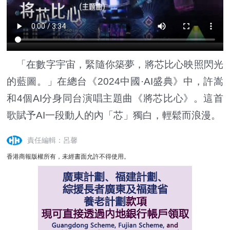
「在數字宇宙，緊隨你築夢，將芯比心映照閃光
的藍圖。」
在總台《2024中國·AI盛典》中，許嵩
和4個AI分身同台演唱主題曲《將芯比心》。這首
歌賦予AI一段動人的內「芯」獨白，輕鬆而浪漫。
責任編輯：呂馨
香港商報版權所有，未經書面允許不得使用。