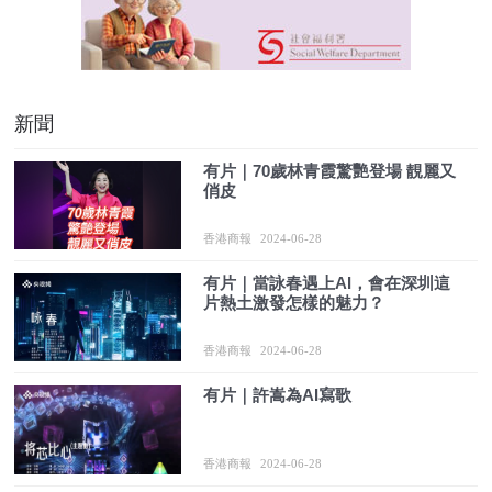
新聞
有片｜70歲林青霞驚艷登場 靚麗又
俏皮
香港商報
2024-06-28
有片｜當詠春遇上AI，會在深圳這
片熱土激發怎樣的魅力？
香港商報
2024-06-28
有片｜許嵩為AI寫歌
香港商報
2024-06-28