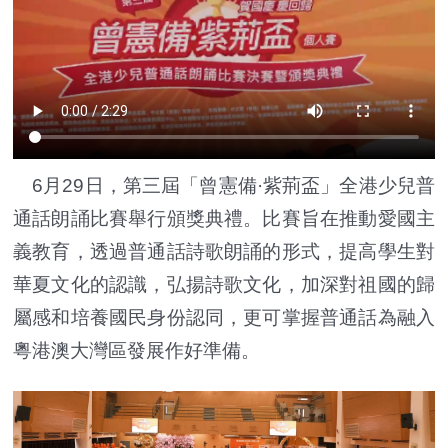
6月29日，第三屆「曾憲備·紫荊盃」全港少兒普
通話朗誦比賽舉行頒獎典禮。比賽旨在推動愛國主
義教育，透過普通話詩歌朗誦的形式，提高學生對
華夏文化的認識，弘揚詩歌文化，加深對祖國的歸
屬感和培養國民身份認同，更可掌握普通話為融入
粵港澳大灣區發展作好準備。