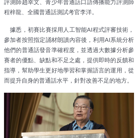
評測師趙幸文、青少年普通話口語傳播能力評測師
程梓龍、全國普通話測試考官李洋。
據悉，初賽比賽採用人工智能AI程式評審技術，
參加者按照指定誦材朗讀內容後，利用AI系統分析
他們的普通話發音準確程度，並透過大數據分析參
賽者的優點、缺點和不足之處，提供即時的反饋和
指導，幫助學生更好地學習和掌握語言的運用，從
而提升自身的普通話水平，針對改善不足的地方。