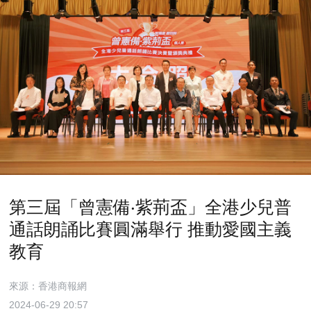
第三屆「曾憲備‧紫荊盃」全港少兒普
通話朗誦比賽圓滿舉行 推動愛國主義
教育
來源：香港商報網
2024-06-29 20:57