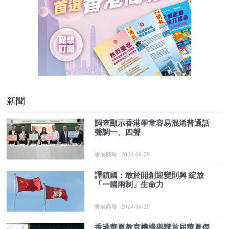
新聞
調查顯示香港學童容易混淆普通話
聲調一、四聲
香港商報
2024-06-29
譚鎮國：敢於開創迎變則興 綻放
「一國兩制」生命力
香港商報
2024-06-29
香港華夏教育機構舉辦首屆華夏傑