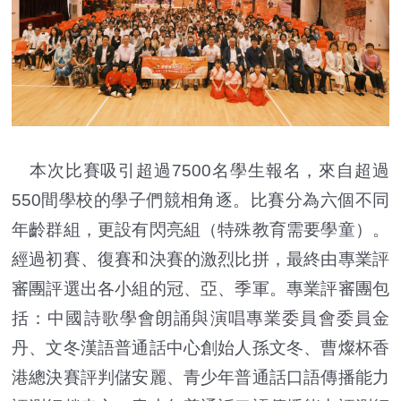
本次比賽吸引超過7500名學生報名，來自超過
550間學校的學子們競相角逐。比賽分為六個不同
年齡群組，更設有閃亮組（特殊教育需要學童）。
經過初賽、復賽和決賽的激烈比拼，最終由專業評
審團評選出各小組的冠、亞、季軍。專業評審團包
括：中國詩歌學會朗誦與演唱專業委員會委員金
丹、文冬漢語普通話中心創始人孫文冬、曹燦杯香
港總決賽評判儲安麗、青少年普通話口語傳播能力