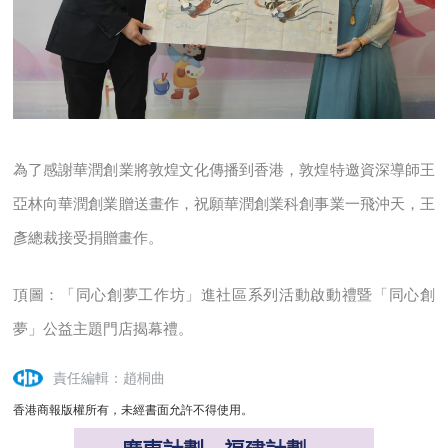
為了感謝華潤創業將敦煌文化傳播到香港，敦煌特邀資深導師王
亞林向華潤創業贈送畫作，祝願華潤創業科創事業一飛沖天，王
彥總裁接受捐贈畫作。
頂圖：「同心創夢工作坊」進社區系列活動啟動禮暨「同心創
夢」公益主題門店揭幕禮。
責任編輯：趙桐曲
香港商報版權所有，未經書面允許不得使用。