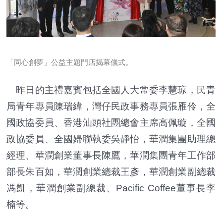
「同心創夢」公益主題門店揭幕儀式。
昨日的主禮嘉賓包括全國人大常委李慧琼，民青
局青年專員陳瑞緯，灣仔民政事務專員張雁伶，全
國政協委員、香港汕頭社團總會主席高佩璇，全國
政協委員、全國婦聯執委吳靜怡，華潤集團助理總
經理、華潤創業董事長陳鷹，華潤集團青年工作部
部長朱百如，華潤創業總裁王彥，華潤創業副總裁
馮凱，華潤創業副總裁、Pacific Coffee董事長李
楠等。