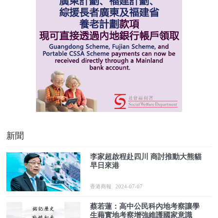
新聞
李家超啟程赴四川 商討推動大熊貓
早日來港
香港商報
2024-07-07
蔡若蓮：高中公民科內地考察讓學
生藉實地考察增強維護國家意識