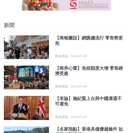
新聞
【商報圖說】網購趨流行 零售勢更
危
香港商報
2024-07-08
【商界心聲】免稅額度大增 零售經
濟受惠
香港商報
2024-07-08
【來論】施紀賢上台與中國溝通不
可避免
香港商報
2024-07-07
【名家指點】香港具備優越條件 如