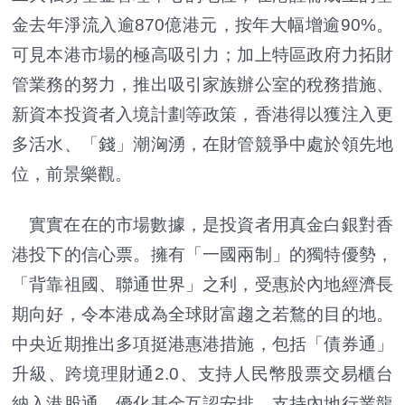
金去年淨流入逾870億港元，按年大幅增逾90%。
可見本港市場的極高吸引力；加上特區政府力拓財
管業務的努力，推出吸引家族辦公室的稅務措施、
新資本投資者入境計劃等政策，香港得以獲注入更
多活水、「錢」潮洶湧，在財管競爭中處於領先地
位，前景樂觀。
實實在在的市場數據，是投資者用真金白銀對香
港投下的信心票。擁有「一國兩制」的獨特優勢，
「背靠祖國、聯通世界」之利，受惠於內地經濟長
期向好，令本港成為全球財富趨之若鶩的目的地。
中央近期推出多項挺港惠港措施，包括「債券通」
升級、跨境理財通2.0、支持人民幣股票交易櫃台
納入港股通、優化基金互認安排、支持內地行業龍