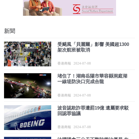
新聞
受颶風「貝麗爾」影響 美國超1300
架次航班被取消
香港商報
2024-07-08
堵住了！湖南岳陽市華容縣洞庭湖
一線堤防決口完成合龍
香港商報
2024-07-08
波音認欺詐罪遭罰19億 遺屬要求駁
回認罪協議
香港商報
2024-07-08