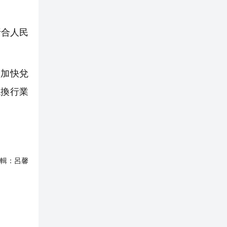
折合人民
，加快兌
兌換行業
輯：
呂馨