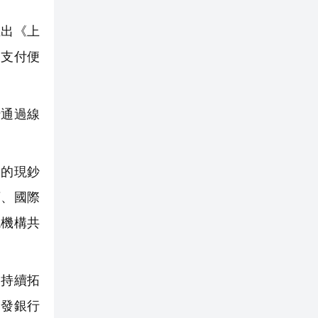
推出《上
動支付便
行通過線
幣的現鈔
店、國際
兌機構共
，持續拓
浦發銀行