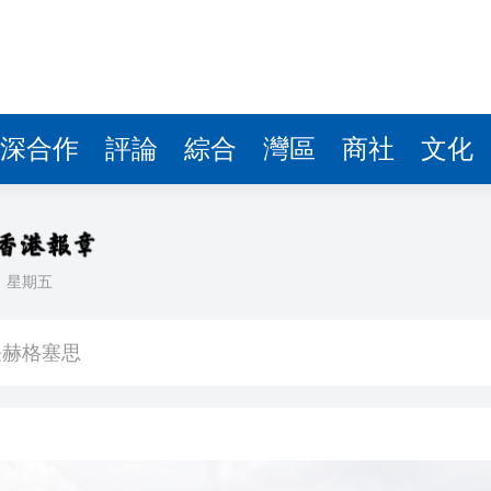
深合作
評論
綜合
灣區
商社
文化
日
星期五
球 威力相當於數噸TNT炸藥爆炸
長赫格塞思
劃遷至新大樓
彈，可攜帶核彈頭