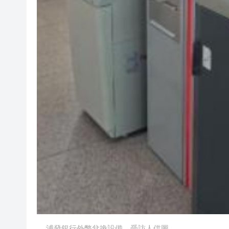
浦發銀行外幣兌換設備。受訪人供圖