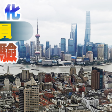
作協議加強互聯互通
得低於成本價銷售
剛果（金）禁止出口的產品 股價漲近2%
獲逾4倍認購