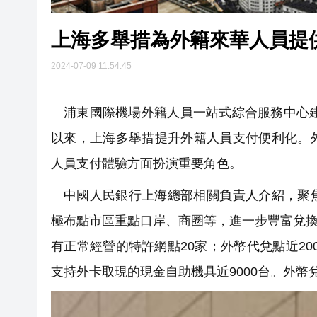
上海多舉措為外籍來華人員提
2024-07-09 11:54:45
浦東國際機場外籍人員一站式綜合服務中心建
以來，上海多舉措提升外籍人員支付便利化。
人員支付體驗方面扮演重要角色。
中國人民銀行上海總部相關負責人介紹，聚
極布點市區重點口岸、商圈等，進一步豐富兌換服
有正常經營的特許網點20家；外幣代兌點近20
支持外卡取現的現金自助機具近9000台。外