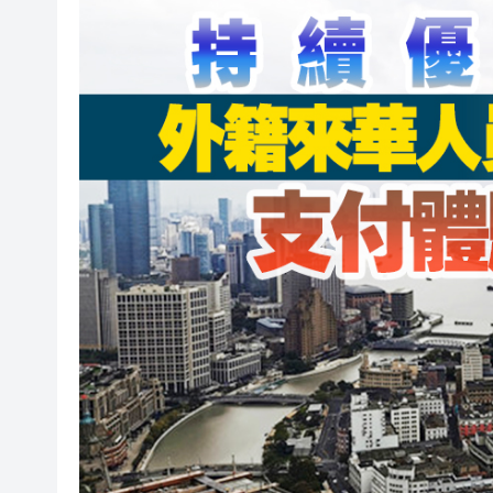
利雅得航空與中國航信簽署合
光伏硅料八巨頭簽署倡議：不
紫金礦業：旗下相關銅礦不屬於
谷歌母公司發債籌250億美元 