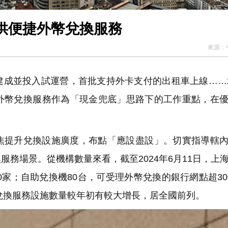
供便捷外幣兌換服務
來源：
成並投入試運營，首批支持外卡支付的出租車上線……2
外幣兌換服務作為「現金兜底」思路下的工作重點，在
焦提升兌換設施廣度，布點「應設盡設」。切實指導轄
務場景。從機構數量來看，截至2024年6月11日，上
0家；自助兌換機80台，可受理外幣兌換的銀行網點超30
幣兌換服務設施數量較年初有較大增長，居全國前列。