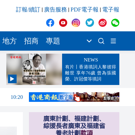
訂報/續訂
廣告服務
PDF電子報
電子報
|
|
|
地方
招商
專題
NEWS
有片丨香港填詞人黎彼得
離世 享年76歲 曾為張國
榮、許冠傑等填詞
10:50
10:20
10:17
10:13