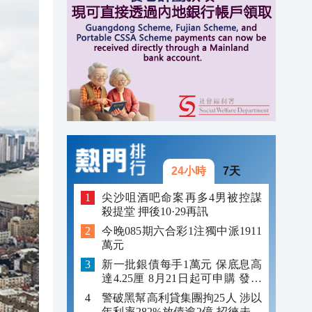
10:11
10:10
10:06
10:00
24小時
7天
尖沙咀酒吧命案再多4男被控謀
殺提堂 押後10·29再訊
今晚085期六合彩1注獨中派1911
萬元
新一批銀債每手1萬元 保底息高
達4.25厘 8月21日起可申購 發行
金額最多550億
警破黑幫高利貸集團拘25人 涉以
年利率282%放債逾2億 招徠未成