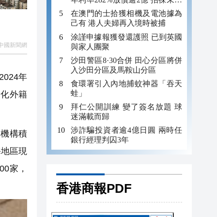
年追數
在澳門的士拾獲相機及電池據為
己有 港人夫婦再入境時被捕
涂謹申據報獲發還護照 已到英國
中國新聞網
與家人團聚
沙田警區8·30合併 田心分區將併
入沙田分區及馬鞍山分區
024年
食環署引入內地捕蚊神器「吞天
蛙」
優化外籍
拜仁公開訓練 變了簽名放題 球
迷滿載而歸
涉詐騙投資者逾4億日圓 兩時任
內機構積
銀行經理判囚3年
海地區現
00家，
香港商報PDF