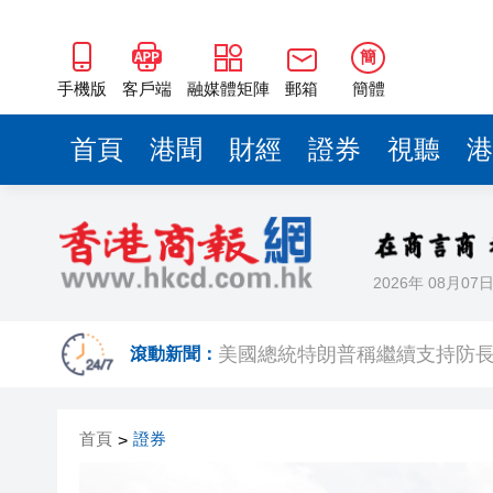
簡
手機版
客戶端
融媒體矩陣
郵箱
簡體
首頁
港聞
財經
證券
視聽
港
2026年 08月07
有片丨SpaceX火箭殘骸撞上月
滾動新聞：
美國總統特朗普稱繼續支持防
滙豐據報出售東京總部大樓 計
首頁
證券
>
印度宣布成功試射中程彈道導