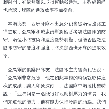
腳射門，卻依然難以取得運動戰進球。主教練德尚
也承認，球隊的進攻效率不如從前。
本場比賽，西班牙隊不出意外仍會從兩個邊路主
導進攻，亞馬爾和威廉姆斯將輪番考驗法國隊的防
守。兩位小將技術和速度優勢明顯，但能否匹敵法
國隊防守的硬度和強度，將決定西班牙隊的進攻效
率。
亞馬爾的俱樂部隊友、法國隊主力後衛孔德說：
「亞馬爾非常危險，他在如此年輕的時候就取得這
樣的成績，讓人印象深刻。」法國隊中場拉比奧特
說：「亞馬爾是一名能很好地應對壓力的球員，我
們知道他的能力，他有能力保持冷靜的頭腦。我們