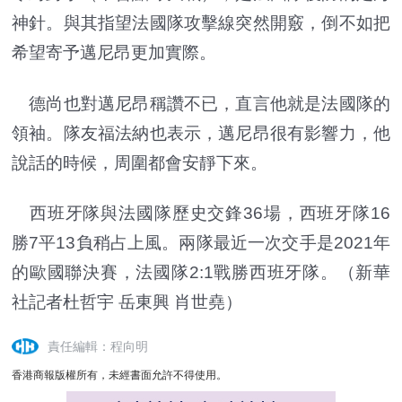
神針。與其指望法國隊攻擊線突然開竅，倒不如把
希望寄予邁尼昂更加實際。
德尚也對邁尼昂稱讚不已，直言他就是法國隊的
領袖。隊友福法納也表示，邁尼昂很有影響力，他
說話的時候，周圍都會安靜下來。
西班牙隊與法國隊歷史交鋒36場，西班牙隊16
勝7平13負稍占上風。兩隊最近一次交手是2021年
的歐國聯決賽，法國隊2:1戰勝西班牙隊。（新華
社記者杜哲宇 岳東興 肖世堯）
責任編輯：程向明
香港商報版權所有，未經書面允許不得使用。