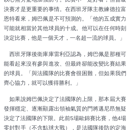
決賽才是更重要的事情。在西班牙隊主教練德拉富
恩特看來，姆巴佩是不可預測的。「他的五成實力
可能就相當於其他球員的十成。他可以在任何時刻
決定比賽，他是一個天才，一名超一流的球員。」
西班牙隊後衛庫庫雷利亞認為，姆巴佩是那種可
能看起來沒有參與進攻、但最終卻能改變比賽結果
的球員。「與法國隊的比賽會很困難，但如果我們
齊心協力，就可以獲得勝利。」
如果說姆巴佩決定了法國隊的上限，那本屆大賽
發揮穩定、逐漸顯露出領袖氣質的門將邁尼昂無疑
決定了法國隊的下限。此前5場歐錦賽比賽，他4場
零封對手（不含點球大戰），是法國隊後防的定海