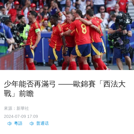
少年能否再滿弓 ——歐錦賽「西法大
戰」前瞻
來源：新華社
2024-07-09 17:09