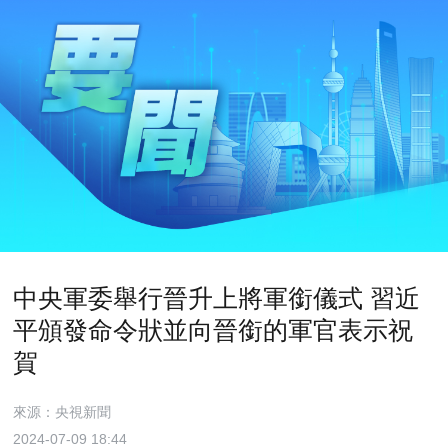
中央軍委舉行晉升上將軍銜儀式 習近
平頒發命令狀並向晉銜的軍官表示祝
賀
來源：央視新聞
2024-07-09 18:44