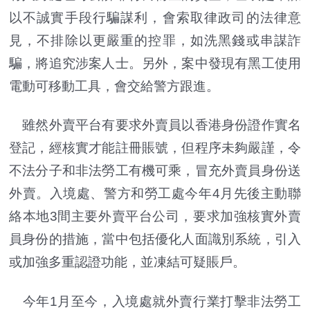
以不誠實手段行騙謀利，會索取律政司的法律意
見，不排除以更嚴重的控罪，如洗黑錢或串謀詐
騙，將追究涉案人士。另外，案中發現有黑工使用
電動可移動工具，會交給警方跟進。
雖然外賣平台有要求外賣員以香港身份證作實名
登記，經核實才能註冊賬號，但程序未夠嚴謹，令
不法分子和非法勞工有機可乘，冒充外賣員身份送
外賣。入境處、警方和勞工處今年4月先後主動聯
絡本地3間主要外賣平台公司，要求加強核實外賣
員身份的措施，當中包括優化人面識別系統，引入
或加強多重認證功能，並凍結可疑賬戶。
今年1月至今，入境處就外賣行業打擊非法勞工