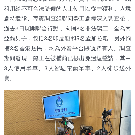
租用給不可合法受僱的人士使用以從中獲利。入境
處特遣隊、專責調查組聯同勞工處經深入調查後，
過去3日展開聯合行動，拘捕8名非法勞工，全為南
亞裔男子，包括3名印度籍和5名孟加拉籍；另外拘
捕3名香港居民，均為外賣平台賬號持有人。調查
期間發現，黑工在被捕前已提出免遣返聲請，其中
3人使用單車、3人駕駛電動單車、2人徒步送外
賣。