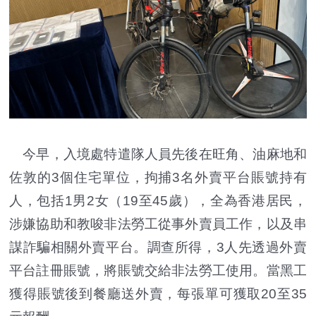
今早，入境處特遣隊人員先後在旺角、油麻地和
佐敦的3個住宅單位，拘捕3名外賣平台賬號持有
人，包括1男2女（19至45歲），全為香港居民，
涉嫌協助和教唆非法勞工從事外賣員工作，以及串
謀詐騙相關外賣平台。調查所得，3人先透過外賣
平台註冊賬號，將賬號交給非法勞工使用。當黑工
獲得賬號後到餐廳送外賣，每張單可獲取20至35