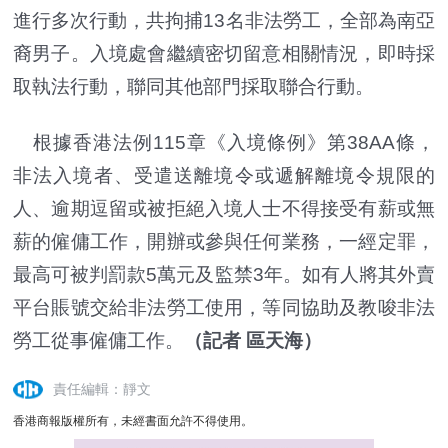
進行多次行動，共拘捕13名非法勞工，全部為南亞
裔男子。入境處會繼續密切留意相關情況，即時採
取執法行動，聯同其他部門採取聯合行動。
根據香港法例115章《入境條例》第38AA條，
非法入境者、受遣送離境令或遞解離境令規限的
人、逾期逗留或被拒絕入境人士不得接受有薪或無
薪的僱傭工作，開辦或參與任何業務，一經定罪，
最高可被判罰款5萬元及監禁3年。如有人將其外賣
平台賬號交給非法勞工使用，等同協助及教唆非法
勞工從事僱傭工作。
（記者 區天海）
責任編輯：靜文
香港商報版權所有，未經書面允許不得使用。