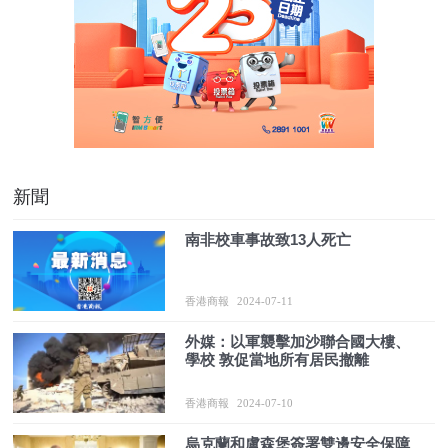
新聞
南非校車事故致13人死亡
香港商報
2024-07-11
外媒：以軍襲擊加沙聯合國大樓、
學校 敦促當地所有居民撤離
香港商報
2024-07-10
烏克蘭和盧森堡簽署雙邊安全保障