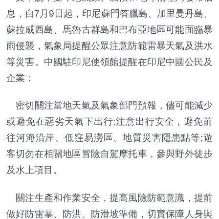
息，自7月9日起，印尼蘇門答臘島、加里曼丹島、
蘇拉威西島、馬魯古群島和巴布亞地區可能面臨暴
雨侵襲，氣象局提醒公眾注意防範雷暴天氣及洪水
等災害。中國駐印尼使領館提醒在印尼中國公民及
企業：
密切關注當地天氣及氣象部門預報，儘可能減少
或避免在惡劣天氣下出行;注意出行安全，避免前
往河海沿岸、低窪易澇區、地質災害隱患點等;遊
客切勿在相關地區冒險自駕摩托車，參與野外徒步
及水上項目。
關注生產和作業安全，提高風險防範意識，提前
做好防雷暴、防洪、防滑坡準備，切實保障人身與