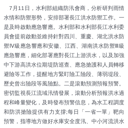
7月11日，水利部組織防汛會商，分析研判雨情
水情和防禦形勢，安排部署長江洪水防禦工作。一
是及時啟動應急響應。水利部和水利部長江水利委
員會提前啟動並維持針對四川、重慶、湖北洪水防
禦Ⅳ級應急響應和安徽、江西、湖南洪水防禦Ⅲ級
應急響應，細化部署應對長江上游洪水，以及加強
中下游高洪水位期堤防巡查、應急搶護和人員轉移
避險等工作，提醒地方緊盯險工險段、薄弱堤段、
歷史曾出險段等風險點。二是滾動預測預報預警。
密切監視長江流域汛情發展，滾動分析預報洪水過
程和峰量變化，及時發布預警信息，為水工程調度
和防洪搶險提供有力支撐;每日「一省一單」靶向
預警，指導地方做好水庫安全度汛、中小河流洪水