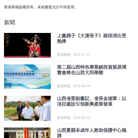
香港商報版權所有，未經書面允許不得使用。
新聞
上黨梆子《大漢母子》綵排演出受
熱捧
香港商報
2024-07-11
第二屆山西特色專業鎮投資貿易博
覽會將在山西大同舉辦
香港商報
2024-06-30
山西省委副書記、省長金湘軍：以
項目建設引領新興產業發展
香港商報
2024-06-30
山西夏縣未成年人救助保護中心揭
牌