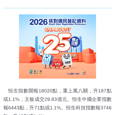
恒生指數開報18020點，重上萬八關，升187點
或1.1%，主板成交29.83億元。恒生中國企業指數
報6443點，升71點或1.1%。恒生科技指數報3746