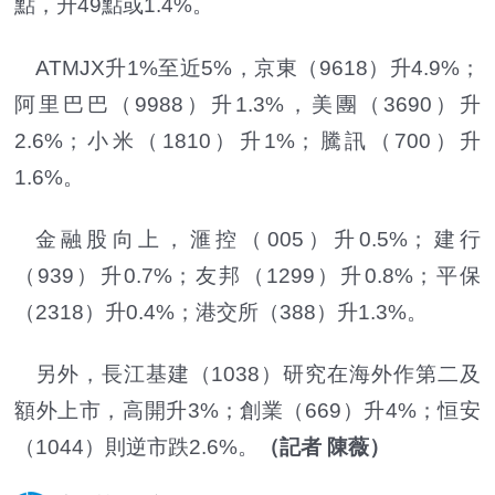
點，升49點或1.4%。
ATMJX升1
%
至近5%，京東（9618）升4.9%；
阿里巴巴（9988）升1.3%，美團（3690）升
2.6%；小米（1810）升1%；騰訊（700）升
1.6%。
金融股向上，滙控（005）升0.5%；建行
（939）升0.7%；友邦（1299）升0.8%；平保
（2318）升0.4%；港交所（388）升1.3%。
另外，長江基建（1038）研究在海外作第二及
額外上市，高開升3%；創業（669）升4%；恒安
（1044）則逆市跌2.6%。
（記者 陳薇）