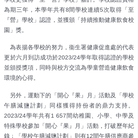
為期三年，本學年共有8間學校連續5次取得「至
『營』學校」認證，並獲頒「持續推動健康飲食校
園」獎。
為表揚各學校的努力，衞生署健康促進處的代表
更於六月到訪成功於2023/24學年取得認證的學校
並頒授獎項，同時與校方交流為學童營造健康飲食
環境的心得。
另外，運動下的「開心『果』月」活動及「學校
午膳減鹽計劃」同樣獲得持份者的鼎力支持。
2023/24學年共有1 657間幼稚園、小學、中學及
特殊學校參加「開心『果』月」活動，打破歷年紀
錄﹔「學校午膳減鹽計劃」則有12間午膳供應商參