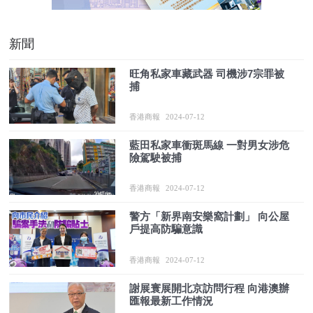
新聞
旺角私家車藏武器 司機涉7宗罪被
捕
香港商報
2024-07-12
藍田私家車衝斑馬線 一對男女涉危
險駕駛被捕
香港商報
2024-07-12
警方「新界南安樂窩計劃」 向公屋
戶提高防騙意識
香港商報
2024-07-12
謝展寰展開北京訪問行程 向港澳辦
匯報最新工作情況