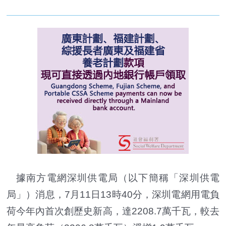
據南方電網深圳供電局（以下簡稱「深圳供電
局」）消息，7月11日13時40分，深圳電網用電負
荷今年內首次創歷史新高，達2208.7萬千瓦，較去