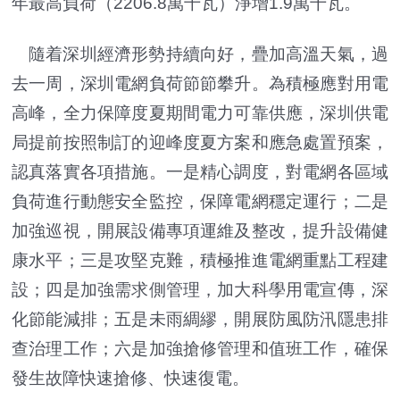
年最高負荷（2206.8萬千瓦）淨增1.9萬千瓦。
隨着深圳經濟形勢持續向好，疊加高溫天氣，過
去一周，深圳電網負荷節節攀升。為積極應對用電
高峰，全力保障度夏期間電力可靠供應，深圳供電
局提前按照制訂的迎峰度夏方案和應急處置預案，
認真落實各項措施。一是精心調度，對電網各區域
負荷進行動態安全監控，保障電網穩定運行；二是
加強巡視，開展設備專項運維及整改，提升設備健
康水平；三是攻堅克難，積極推進電網重點工程建
設；四是加強需求側管理，加大科學用電宣傳，深
化節能減排；五是未雨綢繆，開展防風防汛隱患排
查治理工作；六是加強搶修管理和值班工作，確保
發生故障快速搶修、快速復電。