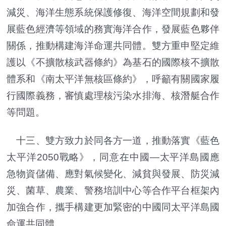
減災、海洋生態系統保護修復、海洋空間規劃和發
展藍色經濟等領域的務實海洋合作，發展藍色夥伴
關係，推動構建海洋命運共同體。雙方重申堅定維
護以《不擴散核武器條約》為基石的國際核不擴散
體系和《南太平洋無核區條約》，呼籲有關國家履
行國際義務，審慎處理核污染水排海、核潛艇合作
等問題。
十三、雙方致力於同各方一道，推動落實《藍色
太平洋2050戰略》，同意在中國—太平洋島國應
急物資儲備、應對氣候變化、減貧與發展、防災減
災、菌草、農業、警務培訓中心等合作平台框架內
加強合作，攜手構建更加緊密的中國同太平洋島國
命運共同體。