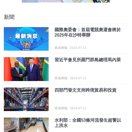
新聞
國際奧委會：首屆電競奧運會將於
2025年在沙特舉辦
香港商報
2024-07-12
習近平會見所羅門群島總理馬內萊
香港商報
2024-07-12
四部門發文支持跨境貿易和投資
香港商報
2024-07-12
水利部：全國53條河流發生超警以
上洪水