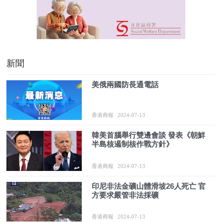
新聞
美俄兩國防長通電話
香港商報
2024-07-13
韓美首腦舉行雙邊會談 發表《朝鮮
半島核遏制核作戰方針》
香港商報
2024-07-13
印尼非法金礦山體滑坡26人死亡 官
方要求嚴管非法採礦
香港商報
2024-07-13