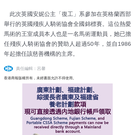
此次英國安妮公主「復工」系參加在英格蘭西部
舉行的英國殘疾人騎術協會全國錦標賽。這位熱愛
馬術的王室成員本人也是一名馬術運動員，她已擔
任殘疾人騎術協會的贊助人超過50年，並自1986
年起擔任該慈善機構的主席。
責任編輯：呂馨
香港商報版權所有，未經書面允許不得使用。