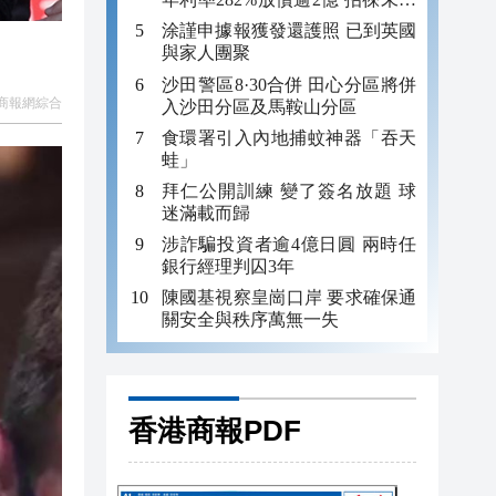
年追數
涂謹申據報獲發還護照 已到英國
與家人團聚
沙田警區8·30合併 田心分區將併
商報網綜合
入沙田分區及馬鞍山分區
食環署引入內地捕蚊神器「吞天
蛙」
拜仁公開訓練 變了簽名放題 球
迷滿載而歸
涉詐騙投資者逾4億日圓 兩時任
銀行經理判囚3年
陳國基視察皇崗口岸 要求確保通
關安全與秩序萬無一失
香港商報PDF