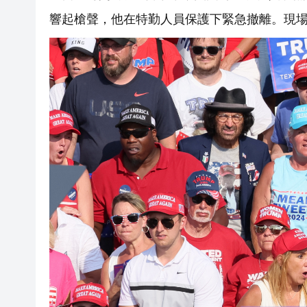
響起槍聲，他在特勤人員保護下緊急撤離。現