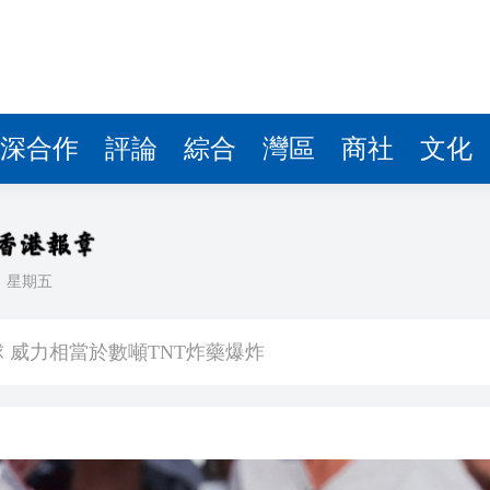
深合作
評論
綜合
灣區
商社
文化
日
星期五
3.9%
球 威力相當於數噸TNT炸藥爆炸
查報告公開 火災或為未熄滅煙頭引發
長赫格塞思
劃遷至新大樓