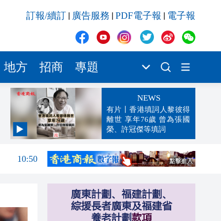
訂報/續訂
廣告服務
PDF電子報
電子報
|
|
|
地方
招商
專題
NEWS
有片丨香港填詞人黎彼得
離世 享年76歲 曾為張國
榮、許冠傑等填詞
11:04
10:50
10:33
10:20
10:17