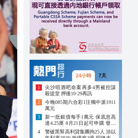
10:13
10:11
10:10
24小時
7天
尖沙咀酒吧命案再多4男被控謀
殺提堂 押後10·29再訊
今晚085期六合彩1注獨中派1911
萬元
新一批銀債每手1萬元 保底息高
達4.25厘 8月21日起可申購 發行
金額最多550億
警破黑幫高利貸集團拘25人 涉以
年利率282%放債逾2億 招徠未成