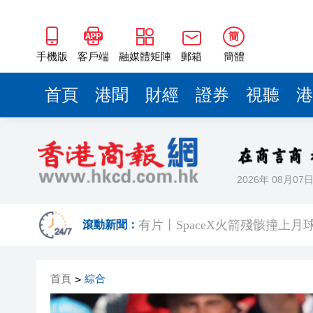
簡
手機版
客戶端
融媒體矩陣
郵箱
簡體
首頁
港聞
財經
證券
視聽
港
2026年 08月07
中國7月以美元計價出口同比增長2
有片丨SpaceX火箭殘骸撞上月
滾動新聞：
宏福苑大火｜跨部門專組最終調
首頁
綜合
>
美國總統特朗普稱繼續支持防
滙豐據報出售東京總部大樓 計