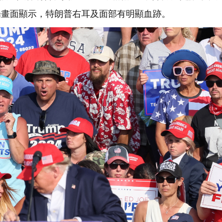
場畫面顯示，特朗普右耳及面部有明顯血跡。