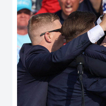
印度宣布成功試射中程彈道導
利雅得航空與中國航信簽署合
光伏硅料八巨頭簽署倡議：不