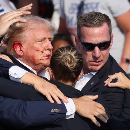
彈，可攜帶核彈頭
作協議加強互聯互通
得低於成本價銷售